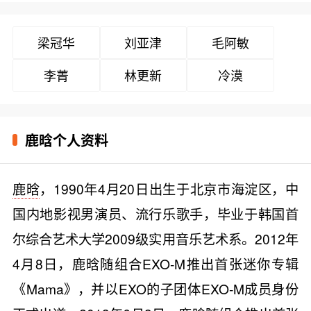
梁冠华
刘亚津
毛阿敏
李菁
林更新
冷漠
鹿晗个人资料
鹿晗
，1990年4月20日出生于北京市海淀区，中
国内地影视男演员、流行乐歌手，毕业于韩国首
尔综合艺术大学2009级实用音乐艺术系。2012年
4月8日，鹿晗随组合EXO-M推出首张迷你专辑
《Mama》，并以EXO的子团体EXO-M成员身份