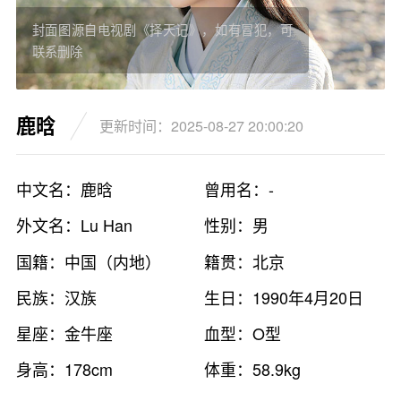
封面图源自电视剧《择天记》，如有冒犯，可
联系删除
鹿晗
更新时间：2025-08-27 20:00:20
中文名：鹿晗
曾用名：-
外文名：Lu Han
性别：男
国籍：中国（内地）
籍贯：北京
民族：汉族
生日：1990年4月20日
星座：金牛座
血型：O型
身高：178cm
体重：58.9kg