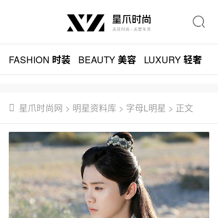
FASHION
BEAUTY
LUXURY
L
时装
美容
轻奢
星爪时尚网
>
明星资料库
>
字母L明星
> 正文