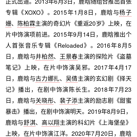
正式出道。2013年6月3日，鹿晗随组合推出首张
专辑《XOXO》。2015年1月8日，鹿晗与
杨子
姗
、
陈柏霖
主演的奇幻片《重返20岁》上映，在
片中饰演项前进。2015年9月14日，鹿晗推出个
人首张音乐专辑《Reloaded》。2016年8月5
日，鹿晗与
井柏然
、
王景春
主演的探险片《盗墓
笔记》上映，在片中饰演吴邪。2017年4月17
日，鹿晗与
古力娜扎
、
吴倩
主演的玄幻剧《择天
记》播出，在剧中饰演陈长生。2018年7月23
日，鹿晗与
关晓彤
、
裴子添
主演的励志剧《甜蜜
暴击》播出，在剧中饰演明天。2019年8月9日，
鹿晗与
舒淇
、
高以翔
主演的科幻片《上海堡垒》
上映，在片中饰演江洋。2020年7月20日，鹿晗