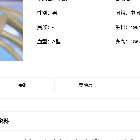
性别：男
国籍：中
民族：-
生日：198
血型：A型
身高：185
姜超
贾晓晨
资料