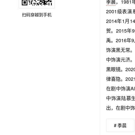
季晨
，198
2001级表
扫码穿越到手机
2014年1月
贺。2015年
禹。2016年
饰演黑无常。2
中饰演元济。2
黑眼镜。202
律喜隐。202
在剧中饰演Al
中饰演陆慕生
出，在剧中饰
# 季晨