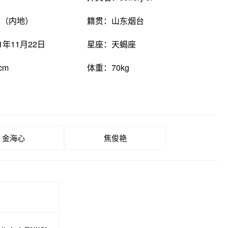
国（内地）
籍贯：山东烟台
1年11月22日
星座：天蝎座
cm
体重：70kg
金海心
焦俊艳