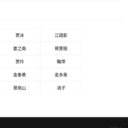
贾冰
江疏影
姜之南
蒋雯丽
贾玲
鞠萍
金泰勇
金多美
景岗山
涓子