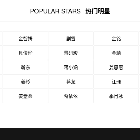
POPULAR STARS
热门明星
金智妍
剧雪
金铭
具俊晔
景研竣
金靖
靳东
蒋小涵
姜恩惠
姜杉
蒋龙
江珊
姜薏柔
蒋依依
季肖冰