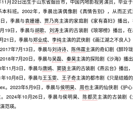
1年11月22日出生于山东省烟台市，中国内地影视男演员，毕业
演系本科班。2002年，季晨出演偶像剧《真情告别》，从而正
14日，季晨与
袁姗姗
、
贾乃亮
主演的家庭剧《家有喜妇》播出，
9月19日，季晨与
胡歌
、
刘涛
主演的古装剧《琅琊榜》播出，在
9月21日，季晨与
郑业成
、
李纯
主演的武侠剧《画江湖之不良人》
017年7月13日，季晨与
刘诗诗
、
陈伟霆
主演的奇幻剧《醉玲珑
018年7月20日，季晨与
吴磊
、
秦昊
主演的探险剧《沙海》播出
0年11月3日，季晨与
唐嫣
、
窦骁
主演的古装剧《燕云台》播出，
1年10月8日，季晨与
王玉雯
、
王子奇
主演的都市剧《只是结婚的
ex。2023年5月9日，季晨与
侯明昊
、
周也
主演的仙侠剧《护心
。2024年10月26日，季晨与侯明昊、
陈都灵
主演的古装剧《
演范瑛。