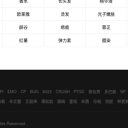
香水
长头发
精华液
欧莱雅
烫发
光子嫩肤
辟谷
疤痕
蓉芷
红薯
弹力素
腊染
PI
EMO
CP
BUG
8023
CRUSH
PTSD
普信男
多巴胺
SP
BD
LOW
BRO
ED
KOL
WINK
绿茶女
CPDD
YYDS
FLAG
杨紫
辛芷蕾
王丽坤
谭松韵
唐嫣
童瑶
宋茜
孙俪
倪妮
林更
杀鸡
419
私生饭
老六
9527
跑马
王凯
张艺兴
雷佳音
岳云鹏
张天爱
杨洋
吴磊
迪丽热巴
李一
于和伟
郭麒麟
赵今麦
向涵之
侯明昊
黄景瑜
李庚希
肖战
王
hts Reserved.
孙珍妮
田曦薇
艾米
苏晓彤
卢昱晓
王影璐
虞书欣