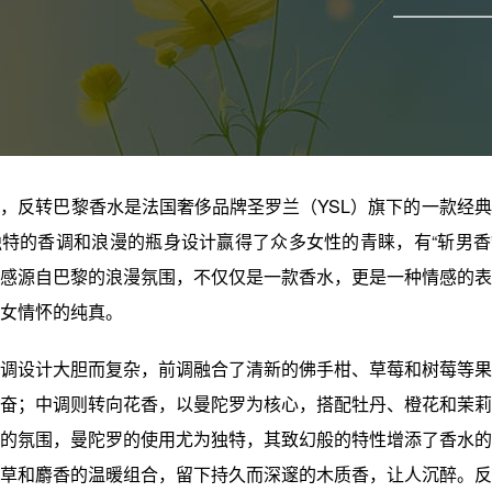
，反转巴黎香水是法国奢侈品牌圣罗兰（YSL）旗下的一款经
特的香调和浪漫的瓶身设计赢得了众多女性的青睐，有“斩男香”
感源自巴黎的浪漫氛围，不仅仅是一款香水，更是一种情感的表
女情怀的纯真。
调设计大胆而复杂，前调融合了清新的佛手柑、草莓和树莓等果
奋；中调则转向花香，以曼陀罗为核心，搭配牡丹、橙花和茉莉
的氛围，曼陀罗的使用尤为独特，其致幻般的特性增添了香水的
草和麝香的温暖组合，留下持久而深邃的木质香，让人沉醉。反