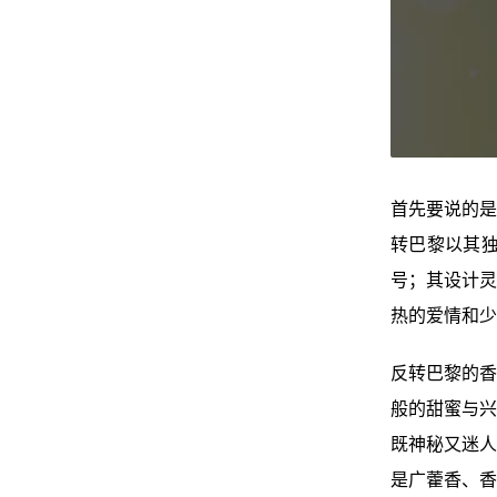
首先要说的是
转巴黎以其独
号；其设计灵
热的爱情和少
反转巴黎的香
般的甜蜜与兴
既神秘又迷人
是广藿香、香