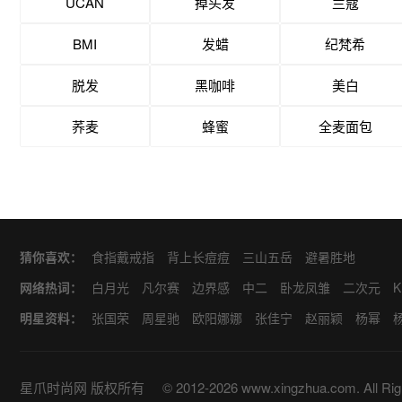
UCAN
掉头发
兰蔻
BMI
发蜡
纪梵希
脱发
黑咖啡
美白
荞麦
蜂蜜
全麦面包
猜你喜欢：
食指戴戒指
背上长痘痘
三山五岳
避暑胜地
网络热词：
白月光
凡尔赛
边界感
中二
卧龙凤雏
二次元
K
甜
对食
麻瓜
四爱
MEAN
CARE
VS
CPU
C
明星资料：
张国荣
周星驰
欧阳娜娜
张佳宁
赵丽颖
杨幂
美
毒奶
毒唯
小赤佬
PB
PUA
NPC
哒咩
马
黄晓明
古力娜扎
董成鹏
陈晓
江疏影
关晓彤
白鹿
易烊千玺
鞠婧祎
杨超越
赵露思
白敬亭
星爪时尚网
版权所有
© 2012-2026 www.xingzhua.com. All Rig
楠
周也
张婧仪
王玉雯
哈妮克孜
热依扎
孙千