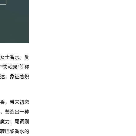
典女士香水。反
“失魂果”等称
达，象征着炽
香，带来初恋
，营造出一种
魔力；尾调则
转巴黎香水的