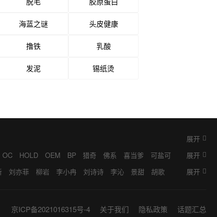
脱毛
胶原蛋白
海蓝之谜
头皮健康
撸铁
乳酸
发泥
锡纸烫
展开
OC
HOLD
OEM
BP
猎奇
佛系
喜当爹
可盐可
展开
掮客
K9
抓马
IP
梦女
BINGO
奥利给
ML
耽
新
刘亦菲
柳岩
李小冉
刘诗诗
李沁
景甜
胡歌
展开
桐
林允
金晨
宋轶
张若昀
成毅
刘学义
张予曦
一博
彭昱畅
李嘉琦
宋祖儿
孟子义
刘浩存
章若
京ICP备2021016315号-4
关于我们
隐私政策
话题汇总