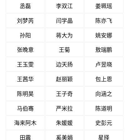
丞磊
李双江
姜珮瑶
刘梦芮
闫学晶
陈亦飞
孙阳
蒋大为
姚安娜
张晚意
王菊
敖瑞鹏
王玉雯
边天扬
卢昱晓
王茜华
赵丽颖
包上恩
陈明昊
王子奇
向涵之
马伯骞
严米拉
陈道明
海来阿木
朱媛媛
史彭元
田震
奚美娟
星择