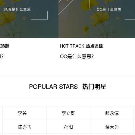
点追踪
HOT TRACK
热点追踪
思？
OC是什么意思？
POPULAR STARS
热门明星
李谷一
李立群
郎永淳
陈亦飞
孙阳
蒋大为