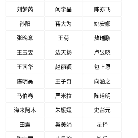
刘梦芮
闫学晶
陈亦飞
孙阳
蒋大为
姚安娜
张晚意
王菊
敖瑞鹏
王玉雯
边天扬
卢昱晓
王茜华
赵丽颖
包上恩
陈明昊
王子奇
向涵之
马伯骞
严米拉
陈道明
海来阿木
朱媛媛
史彭元
田震
奚美娟
星择