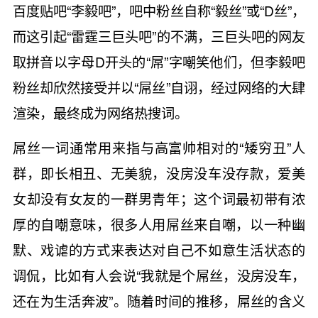
百度贴吧“李毅吧”，吧中粉丝自称“毅丝”或“D丝”，
而这引起“雷霆三巨头吧”的不满，三巨头吧的网友
取拼音以字母D开头的“屌”字嘲笑他们，但李毅吧
粉丝却欣然接受并以“屌丝”自诩，经过网络的大肆
渲染，最终成为网络热搜词。
屌丝一词通常用来指与高富帅相对的“矮穷丑”人
群，即长相丑、无美貌，没房没车没存款，爱美
女却没有女友的一群男青年；这个词最初带有浓
厚的自嘲意味，很多人用屌丝来自嘲，以一种幽
默、戏谑的方式来表达对自己不如意生活状态的
调侃，比如有人会说“我就是个屌丝，没房没车，
还在为生活奔波”。随着时间的推移，屌丝的含义