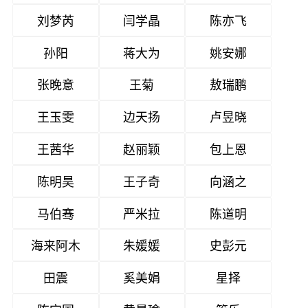
刘梦芮
闫学晶
陈亦飞
孙阳
蒋大为
姚安娜
张晚意
王菊
敖瑞鹏
王玉雯
边天扬
卢昱晓
王茜华
赵丽颖
包上恩
陈明昊
王子奇
向涵之
马伯骞
严米拉
陈道明
海来阿木
朱媛媛
史彭元
田震
奚美娟
星择