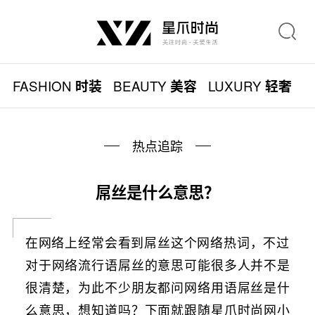
FASHION
BEAUTY
LUXURY
L
时装
美容
轻奢
热点追踪
屌丝是什么意思？
在网络上经常会看到屌丝这个网络热词，不过
对于网络流行语屌丝的意思可能很多人并不是
很清楚，为此不少朋友都问网络用语屌丝是什
么意思，想知道吗？下面就跟随星爪时尚网小