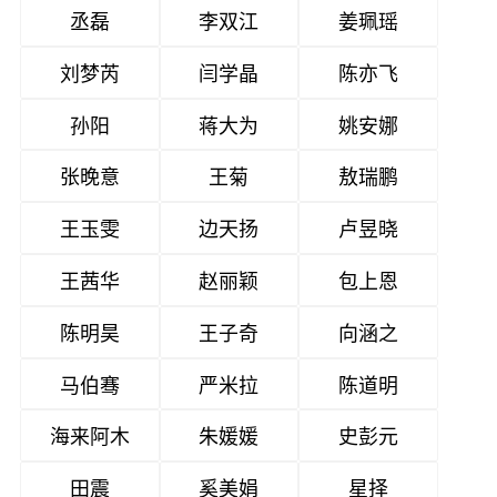
丞磊
李双江
姜珮瑶
刘梦芮
闫学晶
陈亦飞
孙阳
蒋大为
姚安娜
张晚意
王菊
敖瑞鹏
王玉雯
边天扬
卢昱晓
王茜华
赵丽颖
包上恩
陈明昊
王子奇
向涵之
马伯骞
严米拉
陈道明
海来阿木
朱媛媛
史彭元
田震
奚美娟
星择