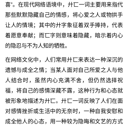
喜”。在现代网络语境中，廾匸一词主要用来指代
那些默默隐藏自己的情感，将心爱之人或物拱手
让人的情境；其中的廾字象征着双手捧持，代表
着愿意奉献；而匸字则意味着隐藏，暗示着内心
的隐忍与不为人知的牺牲。
在网络文化中，人们常用廾匸来表达一种深沉的
遗憾与成全之情；当某人面对自己所爱之人与他
人结合时，虽然内心充满不舍，但仍然选择祝
福，将自己的感情深藏不露，这种行为和心态就
被形象地描述为廾匸。廾匸一词反映了人们在面
对感情挫折或生活中的无奈时，一种自我安慰和
成全他人的心态，用一种较为隐晦和文艺的方式