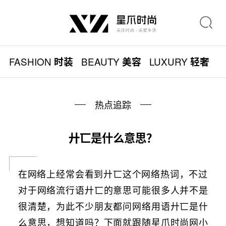
FASHION
BEAUTY
LUXURY
L
时装
美容
轻奢
热点追踪
廾匸是什么意思？
在网络上经常会看到廾匸这个网络热词，不过
对于网络流行语廾匸的意思可能很多人并不是
很清楚，为此不少朋友都问网络用语廾匸是什
么意思，想知道吗？下面就跟随星爪时尚网小