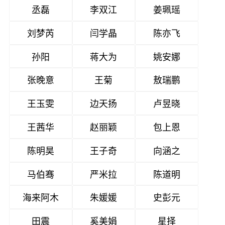
丞磊
李双江
姜珮瑶
刘梦芮
闫学晶
陈亦飞
孙阳
蒋大为
姚安娜
张晚意
王菊
敖瑞鹏
王玉雯
边天扬
卢昱晓
王茜华
赵丽颖
包上恩
陈明昊
王子奇
向涵之
马伯骞
严米拉
陈道明
海来阿木
朱媛媛
史彭元
田震
奚美娟
星择