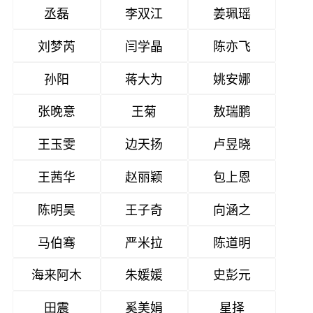
丞磊
李双江
姜珮瑶
刘梦芮
闫学晶
陈亦飞
孙阳
蒋大为
姚安娜
张晚意
王菊
敖瑞鹏
王玉雯
边天扬
卢昱晓
王茜华
赵丽颖
包上恩
陈明昊
王子奇
向涵之
马伯骞
严米拉
陈道明
海来阿木
朱媛媛
史彭元
田震
奚美娟
星择