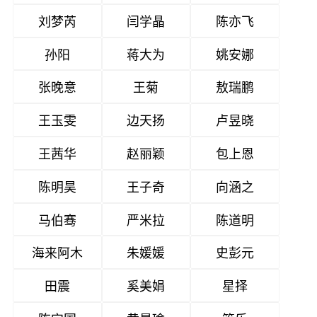
刘梦芮
闫学晶
陈亦飞
孙阳
蒋大为
姚安娜
张晚意
王菊
敖瑞鹏
王玉雯
边天扬
卢昱晓
王茜华
赵丽颖
包上恩
陈明昊
王子奇
向涵之
马伯骞
严米拉
陈道明
海来阿木
朱媛媛
史彭元
田震
奚美娟
星择