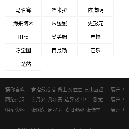
马伯骞
严米拉
陈道明
海来阿木
朱媛媛
史彭元
田震
奚美娟
星择
陈宝国
黄景瑜
管乐
王楚然
猜你喜欢：
食指戴戒指
背上长痘痘
三山五岳
展开
避暑胜地
网络热词：
白月光
凡尔赛
边界感
中二
卧龙
展开
凤雏
二次元
KPI
EMO
CP
BUG
明星资料：
张国荣
周星驰
欧阳娜娜
张佳宁
展开
8023
CRUSH
PTSD
普信男
多巴
赵丽颖
杨幂
杨紫
辛芷蕾
王丽坤