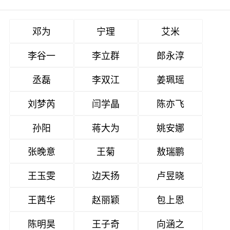
邓为
宁理
艾米
李谷一
李立群
郎永淳
丞磊
李双江
姜珮瑶
刘梦芮
闫学晶
陈亦飞
孙阳
蒋大为
姚安娜
张晚意
王菊
敖瑞鹏
王玉雯
边天扬
卢昱晓
王茜华
赵丽颖
包上恩
陈明昊
王子奇
向涵之