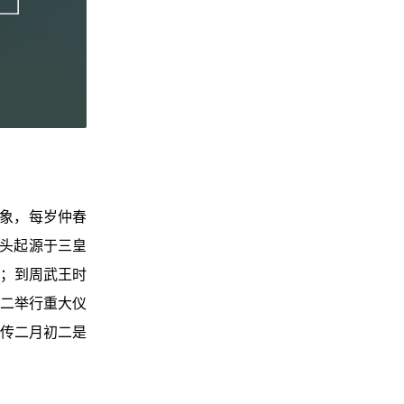
星象，每岁仲春
抬头起源于三皇
；到周武王时
二举行重大仪
传二月初二是