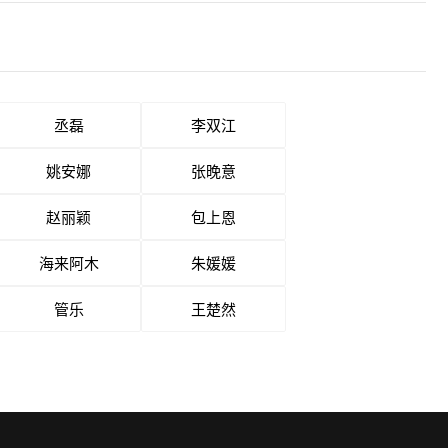
丞磊
李双江
姚安娜
张晚意
赵丽颖
包上恩
海来阿木
朱媛媛
管乐
王楚然