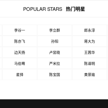
POPULAR STARS
热门明星
李谷一
李立群
郎永淳
陈亦飞
孙阳
蒋大为
边天扬
卢昱晓
王茜华
马伯骞
严米拉
陈道明
星择
陈宝国
黄景瑜