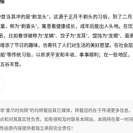
俗
首当其冲的是“剃龙头”，这源
于正
月不剃头的习俗，到了二月
童，称为“剃喜头”，寓意着健康成长，成年后能出人头地。在
命名，比如春饼被称为“龙鳞”、饺子为“龙耳”、馄饨为“龙眼”、面条
增添了节日的趣味，也寄托了人们对生活的美好愿望。在社会层
起龙船”等传统习俗，以祈求
平安
和丰收、事事顺利；在一些地区，
五谷丰登。
非“星爪时尚网”的均转载自其它媒体，转载目的在于传递更多信息
点和对其真实性负责。如有侵权及时联系本网站，本网将在第一时
性由原内容提供者独立承担完全责任！