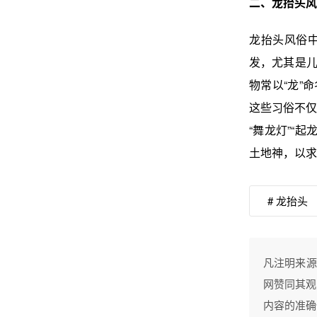
二、龙抬头风
龙抬头风俗中
发，尤其是儿
物常以“龙”
这些习俗不仅
“舞龙灯”“
土地神，以求
# 龙抬头
凡注明来源
网赞同其观
内容的准确