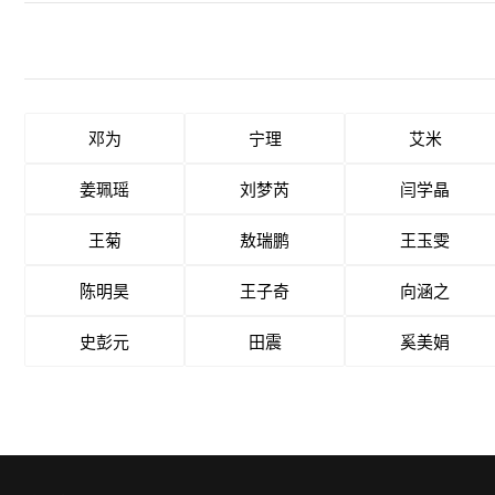
邓为
宁理
艾米
姜珮瑶
刘梦芮
闫学晶
王菊
敖瑞鹏
王玉雯
陈明昊
王子奇
向涵之
史彭元
田震
奚美娟