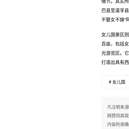
情节。其实所
巴县至道孚县
不娶女不嫁“
女儿国景区则
百亩，包括女
光游览区。它
打造出具有西
# 女儿国
凡注明来源
网赞同其观
内容的准确