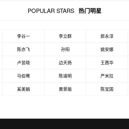
POPULAR STARS
热门明星
李谷一
李立群
郎永淳
陈亦飞
孙阳
姚安娜
卢昱晓
边天扬
王茜华
马伯骞
陈道明
严米拉
奚美娟
黄景瑜
陈宝国