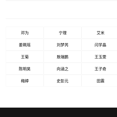
邓为
宁理
艾米
姜珮瑶
刘梦芮
闫学晶
王菊
敖瑞鹏
王玉雯
陈明昊
向涵之
王子奇
梅婷
史彭元
田震