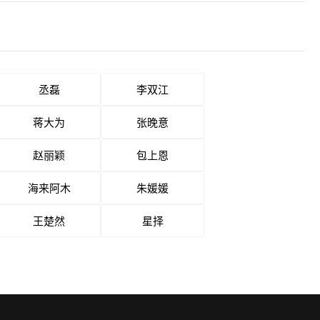
丞磊
李双江
蒋大为
张晚意
赵丽颖
包上恩
海来阿木
朱媛媛
王楚然
星择