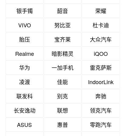
银手镯
韶音
荣耀
VIVO
努比亚
杜卡迪
胎压
宝齐莱
大众汽车
Realme
暗影精灵
iQOO
华为
一加手机
雷克萨斯
凌渡
佳能
IndoorLink
联发科
别克
奔驰
长安逸动
联想
领克汽车
ASUS
惠普
零跑汽车