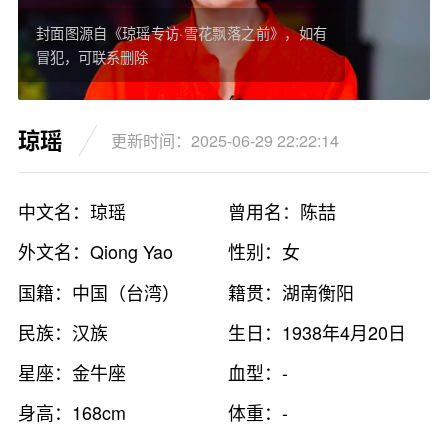
封面图源自《琼瑶专访·雪花飘落之前》，如有
冒犯，可联系删除
琼瑶
更新时间：2025-06-29 22:22:14
中文名：琼瑶
曾用名：陈喆
外文名：Qiong Yao
性别：女
国籍：中国（台湾）
籍贯：湖南衡阳
民族：汉族
生日：1938年4月20日
星座：金牛座
血型：-
身高：168cm
体重：-