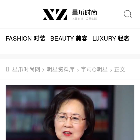
FASHION
BEAUTY
LUXURY
L
时装
美容
轻奢
星爪时尚网
>
明星资料库
>
字母Q明星
> 正文