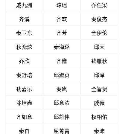
戚九洲
琼瑶
乔任梁
齐溪
齐欢
秦俊杰
秦卫东
齐芳
全伊伦
秋瓷炫
秦海璐
邱天
乔欣
齐豫
钱雁秋
秦舒培
邱淑贞
邱泽
钱嘉乐
秦岚
全智贤
漆培鑫
邱意浓
戚薇
齐如意
邱凯伟
权相佑
秦奋
屈菁菁
秦沛