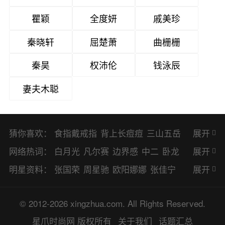
瞿颖
全度妍
戚美珍
秦晓轩
屈楚萧
曲栅栅
秦昊
权沛伦
钱泳辰
妻夫木聪
猜你喜欢：
食指戴戒指
背上长痘痘
三山五岳
展开
避暑胜地
网络热词：
白月光
凡尔赛
边界感
中二
卧龙
展开
凤雏
二次元
KPI
EMO
CP
BUG
明星资料：
张国荣
周星驰
欧阳娜娜
张佳宁
展开
8023
CRUSH
PTSD
普信男
多巴
赵丽颖
杨幂
杨紫
辛芷蕾
王丽坤
© 2012-2026 xingzhua.com. All Rights Reserved.
胺
SP
OC
HOLD
OEM
BP
猎奇
谭松韵
唐嫣
童瑶
宋茜
孙俪
倪
星爪时尚网
版权所有
关于我们
话题汇总
佛系
喜当爹
可盐可甜
对食
麻瓜
妮
林更新
刘亦菲
柳岩
李小冉