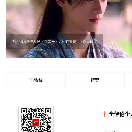
封面图源自电视剧《入青云》，如有冒犯，可联系删除
于朦胧
霍尊
全伊伦个