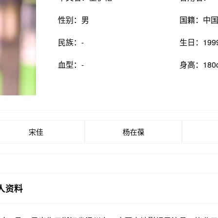
性别：男
国籍：中
民族：-
生日：199
血型：-
身高：180
宋佳
杨在葆
人资料