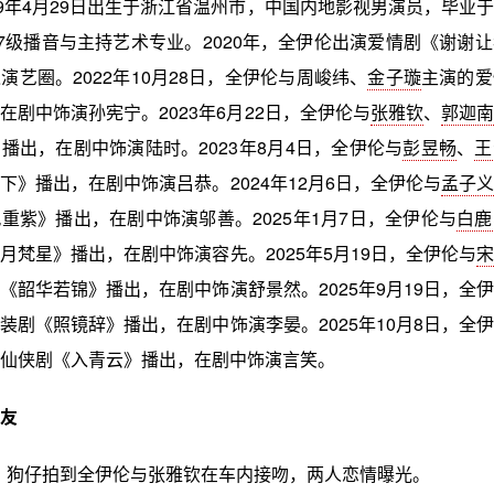
99年4月29日出生于浙江省温州市，中国内地影视男演员，毕业
17级播音与主持艺术专业。2020年，全伊伦出演爱情剧《谢谢
演艺圈。2022年10月28日，全伊伦与周峻纬、
金子璇
主演的爱
在剧中饰演孙宪宁。2023年6月22日，全伊伦与
张雅钦
、
郭迦南
播出，在剧中饰演陆时。2023年8月4日，全伊伦与
彭昱畅
、
王
下》播出，在剧中饰演吕恭。2024年12月6日，全伊伦与
孟子义
重紫》播出，在剧中饰演邬善。2025年1月7日，全伊伦与
白鹿
月梵星》播出，在剧中饰演容先。2025年5月19日，全伊伦与
宋
《韶华若锦》播出，在剧中饰演舒景然。2025年9月19日，全
装剧《照镜辞》播出，在剧中饰演李晏。2025年10月8日，全
仙侠剧《入青云》播出，在剧中饰演言笑。
友
0月，狗仔拍到全伊伦与张雅钦在车内接吻，两人恋情曝光。