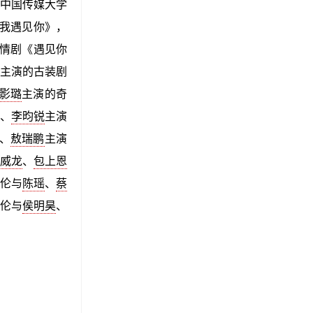
于中国传媒大学
让我遇见你》，
情剧《遇见你
主演的古装剧
影璐
主演的奇
、
李昀锐
主演
、
敖瑞鹏
主演
威龙
、
包上恩
伊伦与
陈瑶
、
蔡
伊伦与
侯明昊
、