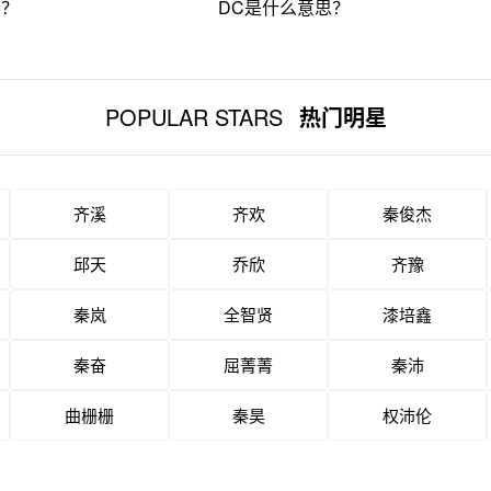
思？
DC是什么意思？
POPULAR STARS
热门明星
齐溪
齐欢
秦俊杰
邱天
乔欣
齐豫
秦岚
全智贤
漆培鑫
秦奋
屈菁菁
秦沛
曲栅栅
秦昊
权沛伦