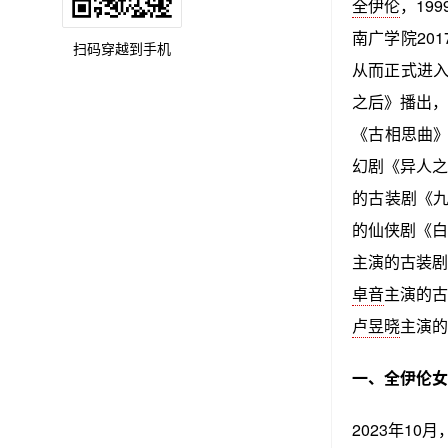
全伊伦
，19
南广学院20
扫码穿越到手机
从而正式进入
之后》播出，
《古相思曲》
幻剧《异人之
的古装剧《九
的仙侠剧《白
主演的古装剧
卓音
主演的古
卢昱晓
主演的
一、全伊伦女
2023年1