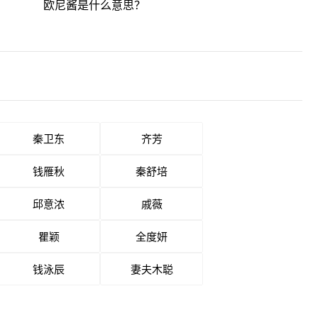
欧尼酱是什么意思？
秦卫东
齐芳
钱雁秋
秦舒培
邱意浓
戚薇
瞿颖
全度妍
钱泳辰
妻夫木聪