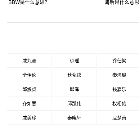
BBW是什么意思？
海后是什么意
戚九洲
琼瑶
乔任梁
全伊伦
秋瓷炫
秦海璐
邱淑贞
邱泽
钱嘉乐
齐如意
邱凯伟
权相佑
戚美珍
秦晓轩
屈楚萧