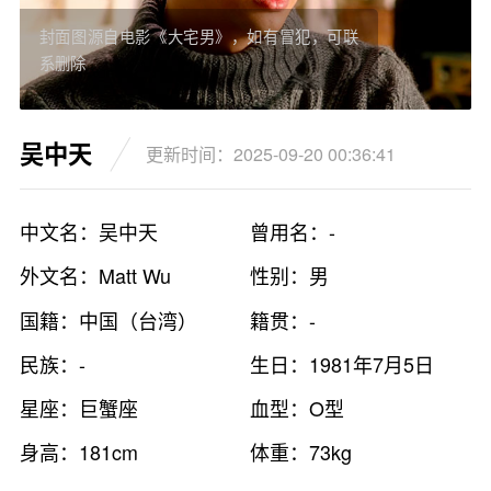
封面图源自电影《大宅男》，如有冒犯，可联
系删除
吴中天
更新时间：2025-09-20 00:36:41
中文名：吴中天
曾用名：-
外文名：Matt Wu
性别：男
国籍：中国（台湾）
籍贯：-
民族：-
生日：1981年7月5日
星座：巨蟹座
血型：O型
身高：181cm
体重：73kg