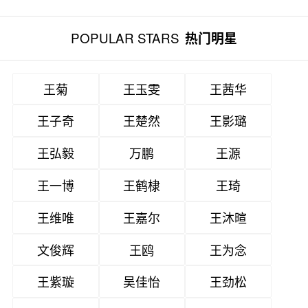
POPULAR STARS
热门明星
王菊
王玉雯
王茜华
王子奇
王楚然
王影璐
王弘毅
万鹏
王源
王一博
王鹤棣
王琦
王维唯
王嘉尔
王沐暄
文俊辉
王鸥
王为念
王紫璇
吴佳怡
王劲松