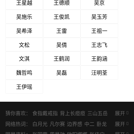
王星越
王德顺
吴京
吴施乐
王俊凯
吴玉芳
吴希泽
王雷
王祖一
文松
吴倩
王志飞
文淇
王鹤润
王韵涵
魏哲鸣
吴磊
汪明荃
王伊瑶
猜你喜欢：
食指戴戒指
背上长痘痘
三山五岳
展开
避暑胜地
网络热词：
白月光
凡尔赛
边界感
中二
卧龙
展开