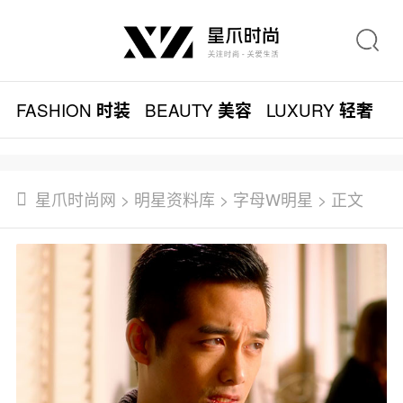
FASHION
BEAUTY
LUXURY
L
时装
美容
轻奢
星爪时尚网
>
明星资料库
>
字母W明星
> 正文