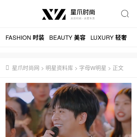
FASHION
BEAUTY
LUXURY
L
时装
美容
轻奢
星爪时尚网
>
明星资料库
>
字母W明星
> 正文