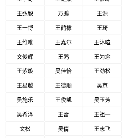
王弘毅
万鹏
王源
王一博
王鹤棣
王琦
王维唯
王嘉尔
王沐暄
文俊辉
王鸥
王为念
王紫璇
吴佳怡
王劲松
王星越
王德顺
吴京
吴施乐
王俊凯
吴玉芳
吴希泽
王雷
王祖一
文松
吴倩
王志飞