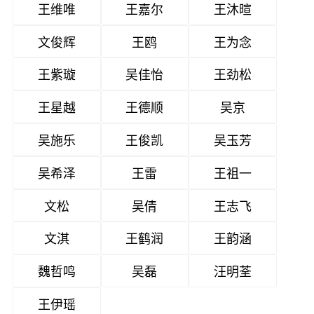
王维唯
王嘉尔
王沐暄
文俊辉
王鸥
王为念
王紫璇
吴佳怡
王劲松
王星越
王德顺
吴京
吴施乐
王俊凯
吴玉芳
吴希泽
王雷
王祖一
文松
吴倩
王志飞
文淇
王鹤润
王韵涵
魏哲鸣
吴磊
汪明荃
王伊瑶