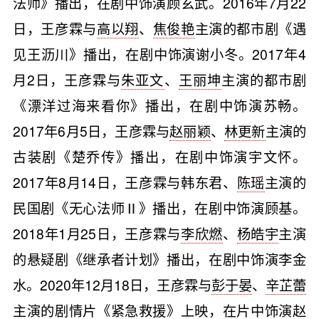
法师》播出，在剧中饰演顾玄武。2016年7月22
日，王彦霖与
高以翔
、
焦俊艳
主演的都市剧《遇
见王沥川》播出，在剧中饰演谢小冬。2017年4
月2日，王彦霖与
朱亚文
、
王丽坤
主演的都市剧
《漂洋过海来看你》播出，在剧中饰演苏畅。
2017年6月5日，王彦霖与
赵丽颖
、
林更新
主演的
古装剧《楚乔传》播出，在剧中饰演宇文怀。
2017年8月14日，王彦霖与韩东君、
陈瑶
主演的
民国剧《无心法师Ⅱ》播出，在剧中饰演顾基。
2018年1月25日，王彦霖与
李欣燃
、
杨皓宇
主演
的悬疑剧《继承者计划》播出，在剧中饰演李金
水。2020年12月18日，王彦霖与
彭于晏
、
辛芷蕾
主演的剧情片《紧急救援》上映，在片中饰演赵