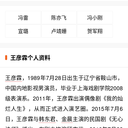
冯雷
陈亦飞
冯小刚
宣璐
卢靖姗
贺军翔
王彦霖个人资料
王彦霖
，1989年7月28日出生于辽宁省鞍山市，
中国内地影视男演员，毕业于上海戏剧学院2008
级表演系。2011年，王彦霖出演偶像剧《我的灿
烂人生》，从而正式进入演艺圈。2015年7月6
日，王彦霖与
韩东君
、
金晨
主演的民国剧《无心