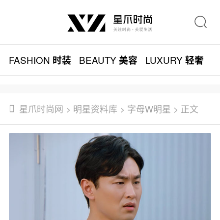
FASHION
BEAUTY
LUXURY
L
时装
美容
轻奢
星爪时尚网
>
明星资料库
>
字母W明星
> 正文