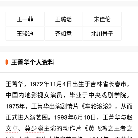
王一菲
王璐瑶
宋佳伦
王骏迪
齐如意
北川景子
王菁华个人资料
王菁华
，1972年11月4日出生于吉林省长春市，
中国内地影视女演员，毕业于中央戏剧学院。
1975年，王菁华出演剧情片《车轮滚滚》，从而
正式进入演艺圈。1993年6月10日，王菁华与
赵
文卓
、
莫少聪
主演的动作片《黄飞鸿之王者之