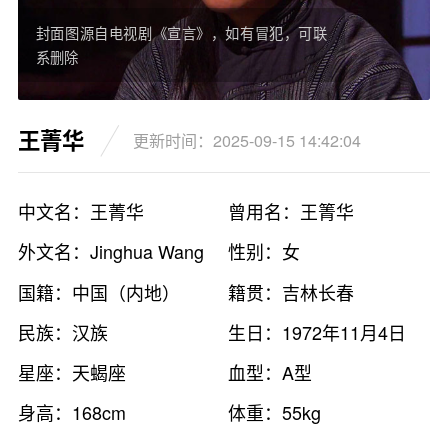
封面图源自电视剧《宣言》，如有冒犯，可联
系删除
王菁华
更新时间：2025-09-15 14:42:04
中文名：王菁华
曾用名：王箐华
外文名：Jinghua Wang
性别：女
国籍：中国（内地）
籍贯：吉林长春
民族：汉族
生日：1972年11月4日
星座：天蝎座
血型：A型
身高：168cm
体重：55kg