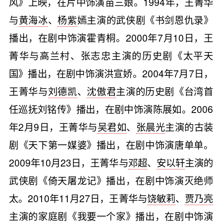
风》上映，在片中饰演苗三娘。1994年，王菁华
与
黄海冰
、
杨紫
嫣主演的武侠剧《书剑恩仇录》
播出，在剧中饰演霍青桐。2000年7月10日，王
菁华与高兰村、张志忠主演的历史剧《太平天
国》播出，在剧中饰演洪宣娇。2004年7月7日，
王菁华与
刘德凯
、
沈傲君
主演的历史剧《台湾首
任巡抚刘铭传》播出，在剧中饰演陈展如。2006
年2月9日，王菁华与
吴君如
、
张晨光
主演的古装
剧《天下第一媒婆》播出，在剧中饰演唐单单。
2009年10月23日，王菁华与
邓超
、
安以轩
主演的
武侠剧《倚天屠龙记》播出，在剧中饰演灭绝师
太。2010年11月27日，王菁华与
饶敏莉
、
贾乃亮
主演的家庭剧《我要一个家》播出，在剧中饰演