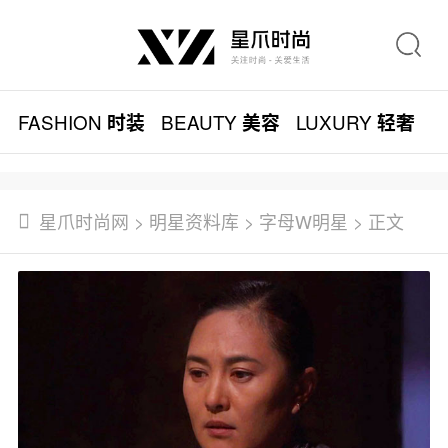
FASHION
BEAUTY
LUXURY
L
时装
美容
轻奢
星爪时尚网
>
明星资料库
>
字母W明星
> 正文