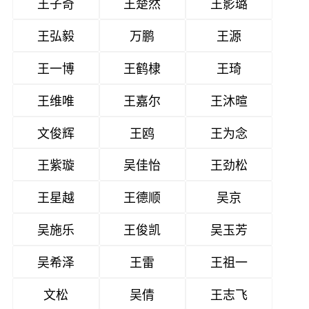
王子奇
王楚然
王影璐
王弘毅
万鹏
王源
王一博
王鹤棣
王琦
王维唯
王嘉尔
王沐暄
文俊辉
王鸥
王为念
王紫璇
吴佳怡
王劲松
王星越
王德顺
吴京
吴施乐
王俊凯
吴玉芳
吴希泽
王雷
王祖一
文松
吴倩
王志飞