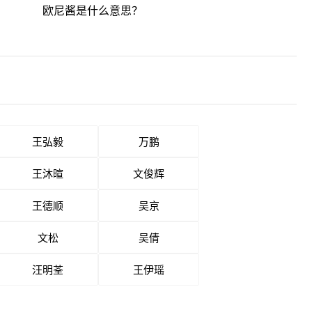
欧尼酱是什么意思？
王弘毅
万鹏
王沐暄
文俊辉
王德顺
吴京
文松
吴倩
汪明荃
王伊瑶