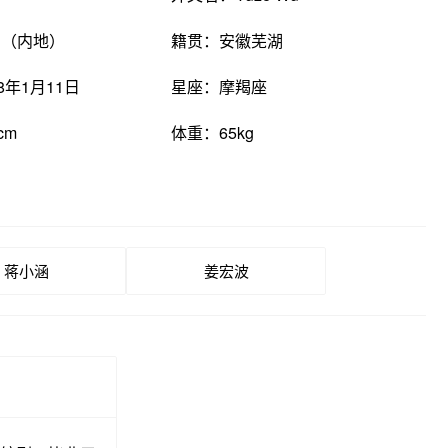
国（内地）
籍贯：安徽芜湖
8年1月11日
星座：摩羯座
cm
体重：65kg
蒋小涵
姜宏波