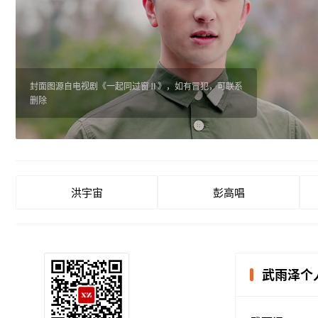
封面图源自电视剧《一起同过窗Ⅱ》，如有冒犯，可联系
删除
洪宇宙
彭高唱
武雨泽个