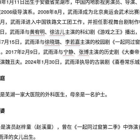
88年1月11日出生于安徽省芜湖市，中国内地影视男演员、导演
2006级导演系。2008年8月，武雨泽成为北京奥运会武术比
年8月，武雨泽进入中国铁路文工团工作，并担任影视舞台剧制
月6日，武雨泽与
黄宥明
、
徐洁儿
主演的科幻剧《游戏之王》播出，
年7月15日，武雨泽与
徐晓璐
、
李若嘉
主演的校园剧《一起同过窗
。2017年2月9日，武雨泽与
宁静
、
张博
主演的历史剧《大秦帝
演魏丑夫。2024年1月30日，武雨泽执导的古装剧《喜卷常乐
庭
是芜湖一家大医院的外科医生，母亲是一名护士。
婆
是演员赵梓童（赵溪童），曾在《一起同过窗第二季》中饰演黄
武雨泽的女儿出生。