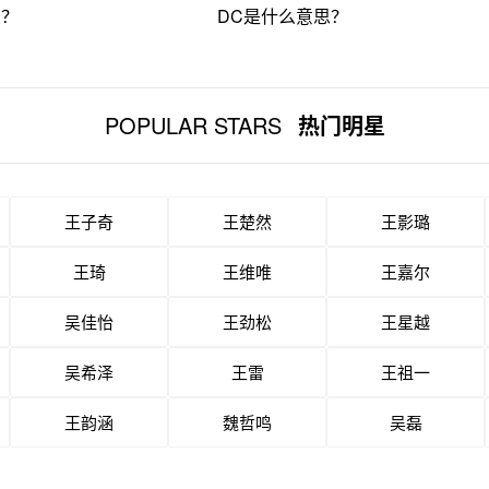
思？
DC是什么意思？
POPULAR STARS
热门明星
王子奇
王楚然
王影璐
王琦
王维唯
王嘉尔
吴佳怡
王劲松
王星越
吴希泽
王雷
王祖一
王韵涵
魏哲鸣
吴磊