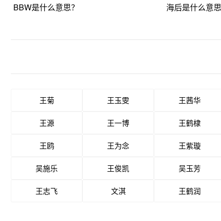
BBW是什么意思？
海后是什么意
王菊
王玉雯
王茜华
王源
王一博
王鹤棣
王鸥
王为念
王紫璇
吴施乐
王俊凯
吴玉芳
王志飞
文淇
王鹤润