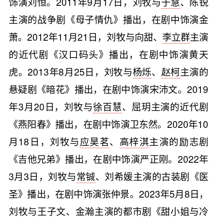
饰演刘恒。2011年9月17日，刘牧与
于慧
、陈锐
主演的战争剧《母子情仇》播出，在剧中饰演金
萧。2012年11月21日，刘牧与向甜、
李立群
主演
的近代剧《汉口码头》播出，在剧中饰演黄天
虎。2013年8月25日，刘牧与
杨烁
、
赵柯
主演的
悬疑剧《暗花》播出，在剧中饰演宋沛文。2019
年3月20日，刘牧与
徐百慧
、屈玥主演的近代剧
《燕阳春》播出，在剧中饰演卫东然。2020年10
月18日，刘牧与
应昊茗
、
高梓淇
主演的励志剧
《吉他兄弟》播出，在剧中饰演严正刚。2022年
3月3日，刘牧与
常铖
、刘希媛主演的古装剧《医
圣》播出，在剧中饰演张仲景。2023年5月8日，
刘牧与
王子文
、
金瀚
主演的都市剧《甜小姐与冷