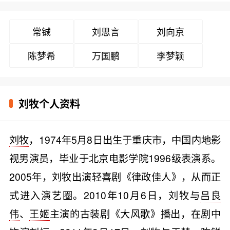
常铖
刘思言
刘向京
陈梦希
万国鹏
李梦颖
刘牧个人资料
刘牧
，1974年5月8日出生于重庆市，中国内地影
视男演员，毕业于北京电影学院1996级表演系。
2005年，刘牧出演轻喜剧《律政佳人》，从而正
式进入演艺圈。2010年10月6日，刘牧与
吕良
伟
、
王姬
主演的古装剧《大风歌》播出，在剧中