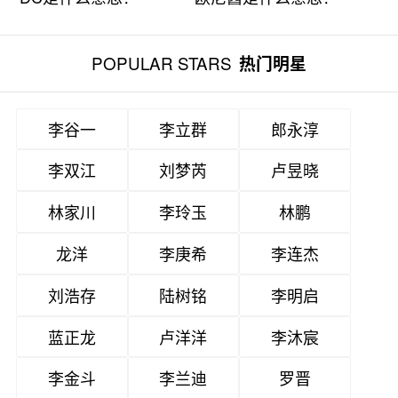
POPULAR STARS
热门明星
李谷一
李立群
郎永淳
李双江
刘梦芮
卢昱晓
林家川
李玲玉
林鹏
龙洋
李庚希
李连杰
刘浩存
陆树铭
李明启
蓝正龙
卢洋洋
李沐宸
李金斗
李兰迪
罗晋