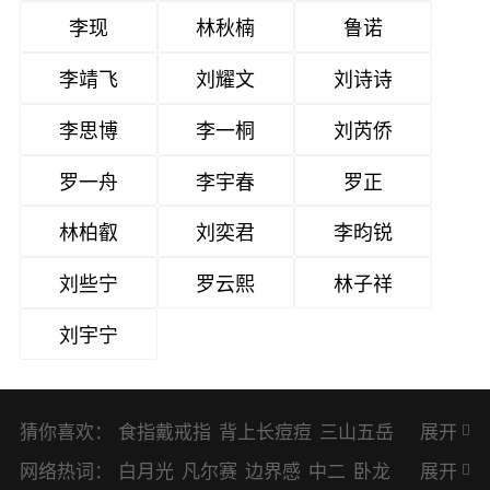
李现
林秋楠
鲁诺
李靖飞
刘耀文
刘诗诗
李思博
李一桐
刘芮侨
罗一舟
李宇春
罗正
林柏叡
刘奕君
李昀锐
刘些宁
罗云熙
林子祥
刘宇宁
猜你喜欢：
食指戴戒指
背上长痘痘
三山五岳
展开
避暑胜地
网络热词：
白月光
凡尔赛
边界感
中二
卧龙
展开