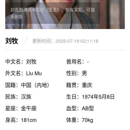
封面图源自电视剧《医圣》，如有冒犯，可联
系删除
刘牧
更新时间：2025-07-19 02:11:18
中文名：刘牧
曾用名：-
外文名：Liu Mu
性别：男
国籍：中国（内地）
籍贯：重庆
民族：汉族
生日：1974年5月8日
星座：金牛座
血型：AB型
身高：181cm
体重：70kg