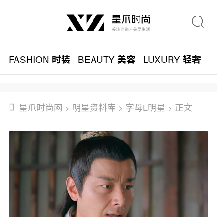
FASHION
BEAUTY
LUXURY
L
时装
美容
轻奢
星爪时尚网
>
明星资料库
>
字母L明星
> 正文