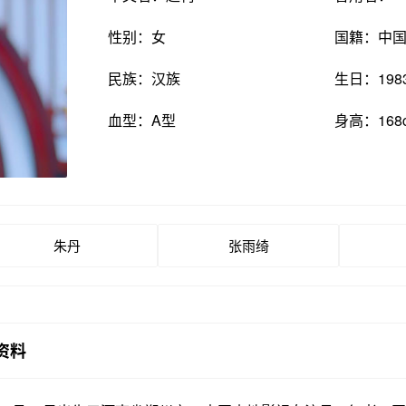
性别：女
国籍：中
民族：汉族
生日：198
血型：A型
身高：168
朱丹
张雨绮
资料