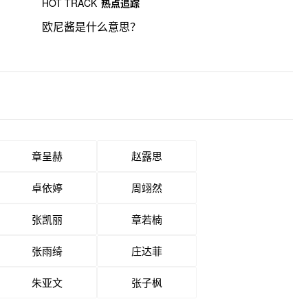
HOT TRACK
热点追踪
欧尼酱是什么意思？
章呈赫
赵露思
卓依婷
周翊然
张凯丽
章若楠
张雨绮
庄达菲
朱亚文
张子枫