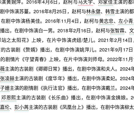
演黄婉萍。2016年4月6日，赵柯与
马天宇
、
邓家佳
主演的都
剧中饰演苏蔓。2016年8月25日，赵柯与
林永健
、
韩雪
主演的都
在剧中饰演杨美佳。2016年11月4日，赵柯与
黄志忠
、
左小青
播出，在剧中饰演白一男。2018年2月16日，赵柯与
张智霖
、
文
站之太阳花》上映，在片中饰演虎妞/楚儿。2021年2月14
演的古装剧《赘婿》播出，在剧中饰演姚萍儿。2021年9月17
的剧情片《守望青春》上映，在片中饰演刘师母。2022年11月
曦薇
主演的古装剧《卿卿日常》播出，在剧中饰演和夫人。2024年
、
张凌赫
主演的古装剧《度华年》播出，在剧中饰演柔妃。2024年
杨子姗
主演的剧情剧《执行法官》播出，在剧中饰演戴兰。2024年
、
邓恩熙
主演的古装剧《长乐曲》播出，在剧中饰演金姨娘。202
嘉伦
、
彭小苒
主演的古装剧《凤凰台上》播出，在剧中饰演柳太