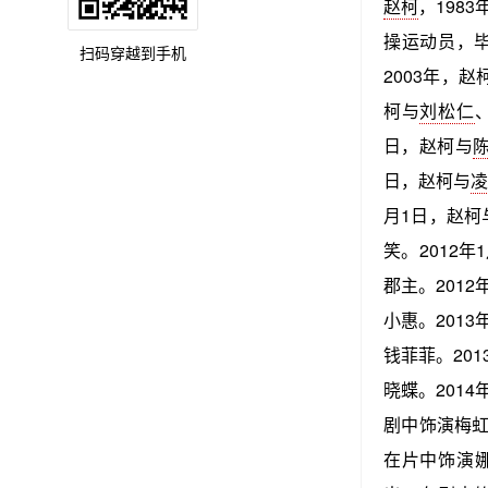
赵柯
，198
操运动员，毕
扫码穿越到手机
2003年，
柯与
刘松仁
日，赵柯与
日，赵柯与
月1日，赵柯
笑。2012年
郡主。2012
小惠。2013
钱菲菲。201
晓蝶。2014
剧中饰演梅虹
在片中饰演娜