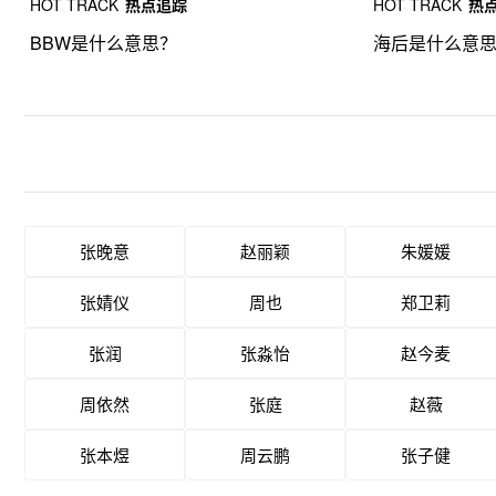
HOT TRACK
热点追踪
HOT TRACK
热
BBW是什么意思？
海后是什么意
张晚意
赵丽颖
朱媛媛
张婧仪
周也
郑卫莉
张润
张淼怡
赵今麦
周依然
张庭
赵薇
张本煜
周云鹏
张子健