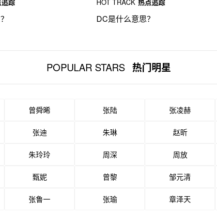
点追踪
HOT TRACK
热点追踪
思？
DC是什么意思？
POPULAR STARS
热门明星
曾舜晞
张陆
张凌赫
张迪
朱琳
赵昕
朱玲玲
周深
周放
甄妮
曾黎
邹元清
张鲁一
张瑜
章泽天