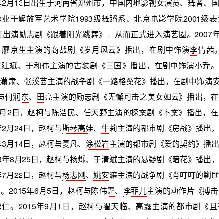
3年2月13日出生于河南省郑州市，中国内地影视女演员、舞者、
业于解放军艺术学院1993级舞蹈系、北京电影学院2001级
赵柯出演励志剧《跟着阳光跳舞》，从而正式进入演艺圈。2007年
、廖京生主演的商战剧《岁月风云》播出，在剧中饰演
李倩
茜。
陈建斌
、
于和伟
主演的古装剧《三国》播出，在剧中饰演小乔。20
凌潇肃
、张溪芸主演的战争剧《一路格桑花》播出，在剧中饰演安静
与
何润东
、
田亮
主演的励志剧《无懈可击之美女如云》播出，在
1月2日，赵柯与
陈浩民
、
任天野
主演的探案剧《卜案》播出，在
年2月24日，赵柯与
斯琴高娃
、
牛莉
主演的都市剧《房战》播出，
年3月14日，赵柯与夏凡、
涂松岩
主演的都市剧《爱的契约》播出
3年8月25日，赵柯与
杨烁
、于清斌主演的悬疑剧《暗花》播出，
年7月22日，赵柯与
杨志刚
、
姚安濂
主演的战争剧《肖叮叮的剿匪
。2015年6月5日，赵柯与
陈伟霆
、
李菲儿
主演的动作片《搏击
仁。2015年9月1日，赵柯与翟天临、
高露
主演的都市剧《且