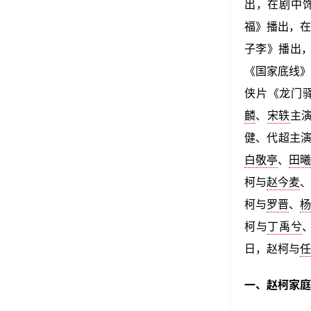
出，在剧中饰
福》播出，在
子李》播出，
《国家底线》
侠片《龙门驿
麟
、
宋轶
主
健、代超主演
白敬亭
、
田
柯与
赵今麦
柯与
罗晋
、
柯与
丁禹兮
日，赵柯与
任
一、赵柯家庭