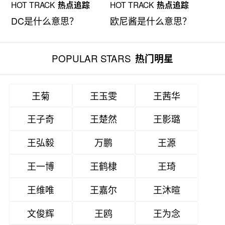
HOT TRACK
热点追踪
HOT TRACK
热点追踪
DC是什么意思？
欧尼酱是什么意思？
POPULAR STARS
热门明星
王菊
王玉雯
王茜华
王子奇
王楚然
王影璐
王弘毅
万鹏
王源
王一博
王鹤棣
王琦
王维唯
王嘉尔
王沐暄
文俊辉
王鸥
王为念