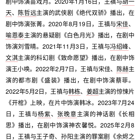
剧中饰演苗戏月。2020年1月16日，王禛与
胡一
天
、
陈哲远
主演的武侠剧《绝代双骄》播出，在
剧中饰演张菁。2020年8月19日，王禛与
宋佳
、
喻恩泰
主演的悬疑剧《白色月光》播出，在剧中
饰演刘雪晴。2021年11月3日，王禛与
冯绍峰
、
文淇
主演的科幻剧《致命愿望》播出，在剧中饰
演王小唤。2022年2月7日，王禛与宋佳、
陈赫
主
演的都市剧《盛装》播出，在剧中饰演蔡菲。
2022年5月2日，王禛与
韩栋
、
姜超
主演的惊悚片
《开棺》上映，在片中饰演韩冰。2023年7月24
日，王禛与
杨紫
、
张晚意
主演的神话剧《长相
思》播出，在剧中饰演神农馨悦。2025年2月8
日，王禛与
王子奇
、
孙阳
主演的罪案剧《余烬之