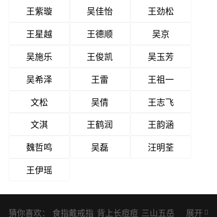
王紫璇
吴佳怡
王劲松
王星越
王德顺
吴京
吴施乐
王俊凯
吴玉芳
吴希泽
王雷
王祖一
文松
吴倩
王志飞
文淇
王鹤润
王韵涵
魏哲鸣
吴磊
汪明荃
王伊瑶
猜你喜欢：
食指戴戒指
背上长痘痘
三山五岳
展开