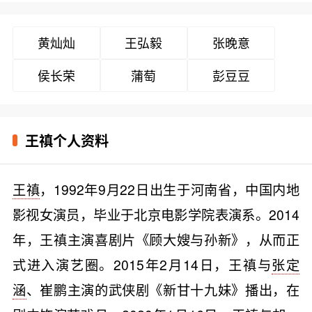
黄灿灿
王弘毅
张晚意
侯长荣
蒲萄
彭豆豆
王禛个人资料
王禛
，1992年9月22日出生于河南省，中国内地
影视女演员，毕业于北京电影学院表演系。2014
年，王禛主演喜剧片《顾大嫂与孙新》，从而正
式进入演艺圈。2015年2月14日，王禛与
张定
涵
、崔鹏主演的武侠剧《新甘十九妹》播出，在