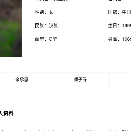
性别：女
国籍：中
民族：汉族
生日：199
血型：O型
身高：166
余承恩
师子寻
人资料