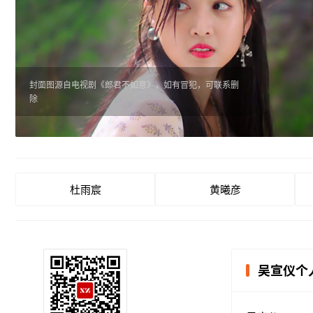
封面图源自电视剧《郎君不如意》，如有冒犯，可联系删
除
杜雨宸
黄曦彦
吴宣仪个