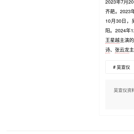
2023年7月
齐葩。202
10月30日
阳。2024年
王星越
主演的
诗
、
张云龙
主
# 吴宣仪
吴宣仪资