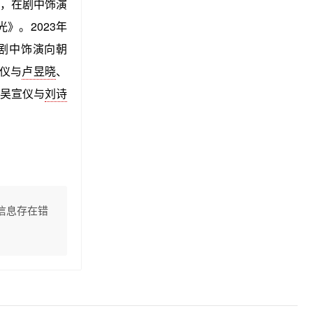
，在剧中饰演
》。2023年
剧中饰演向朝
宣仪与
卢昱晓
、
，吴宣仪与
刘诗
信息存在错