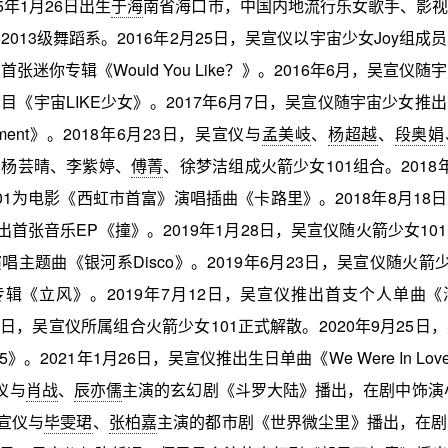
95年1月26日出生
于海
南省海口市，中国内地流行乐女歌手、影视
2013级舞蹈系。2016年2月25日，吴宣仪以宇宙少女Joy组成
张迷你专辑《Would You Like？》。2016年6月，吴宣仪
目《宇宙LIKE少女》。2017年6月7日，吴宣仪随宇宙少女推
oment》。2018年6月23日，吴宣仪与
孟美岐
、
杨超越
、
段奥娟
、杨芸晴、李紫婷、
傅菁
、徐梦洁组成火箭少女101组合。2018
01为电影《西虹市首富》演唱插曲《卡路里》。2018年8月18
推出首张音乐EP《撞》。2019年1月28日，吴宣仪随火箭少女10
唱主题曲《银河系Disco》。2019年6月23日，吴宣仪随火箭少
辑《立风》。2019年7月12日，吴宣仪推出首支个人单曲
23日，吴宣仪所属组合火箭少女101正式解散。2020年9月25
》。2021年1月26日，吴宣仪推出生日单曲《We Were In Lov
仪与
肖战
、
辰亦儒
主演的玄幻剧《斗罗大陆》播出，在剧中饰演小
吴宣仪与
毕雯珺
、
张柏嘉
主演的都市剧《世界微尘里》播出，在剧