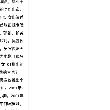
演员，毕业于
员的身份出道，
随宇宙少女出演首
出首张正规专辑
、郭颖、赖美
年7月，吴宣仪
日，吴宣仪随火
1为电影《疯狂
女101推出组
《满糖宣言》。
日，吴宣仪推出个
e》。2021年2
舞。2021年
中饰演曾鲤。