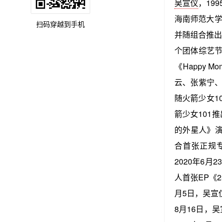
吴宣仪
，19
海南师范大学
扫码穿越到手机
并随组合推出首
个团体综艺节
《Happy M
云、张紫宁
随火箭少女1
箭少女101
的外星人》演
合首张正规专
2020年6月
人首张EP《25
月5日，吴宣
8月16日，