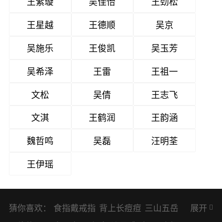
王紫璇
吴佳怡
王劲松
王星越
王德顺
吴京
吴施乐
王俊凯
吴玉芳
吴希泽
王雷
王祖一
文松
吴倩
王志飞
文淇
王鹤润
王韵涵
魏哲鸣
吴磊
汪明荃
王伊瑶
猜你喜欢：
食指戴戒指
背上长痘痘
三山五岳
展开