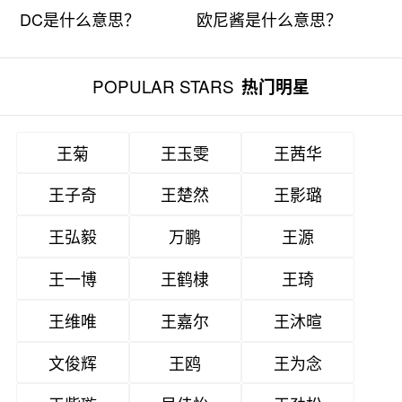
DC是什么意思？
欧尼酱是什么意思？
POPULAR STARS
热门明星
王菊
王玉雯
王茜华
王子奇
王楚然
王影璐
王弘毅
万鹏
王源
王一博
王鹤棣
王琦
王维唯
王嘉尔
王沐暄
文俊辉
王鸥
王为念