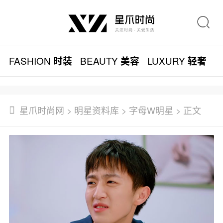
FASHION
BEAUTY
LUXURY
L
时装
美容
轻奢
星爪时尚网
>
明星资料库
>
字母W明星
> 正文