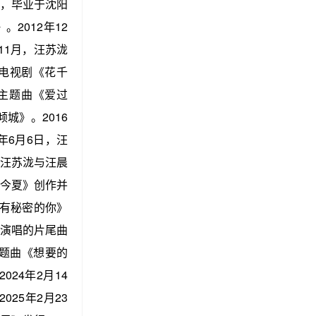
人，毕业于沈阳
2012年12
11月，汪苏泷
唱电视剧《花千
作主题曲《爱过
城》。2016
年6月6日，汪
，汪苏泷与汪晨
而今夏》创作并
没有秘密的你》
》演唱的片尾曲
主题曲《想要的
24年2月14
25年2月23