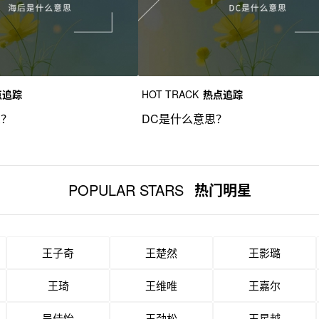
点追踪
HOT TRACK
热点追踪
思？
DC是什么意思？
POPULAR STARS
热门明星
王子奇
王楚然
王影璐
王琦
王维唯
王嘉尔
吴佳怡
王劲松
王星越