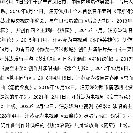
89年9月17日出生于辽宁省沈阳市，中国内地唱作男歌手、音乐
系。2010年5月14日，汪苏泷推出个人首张音乐专辑《弗斯特》。
苏泷出席央视跨年晚会，与
徐良
献唱歌曲《后会无期》。2013年
园》，并创作同名主题曲《桃园》。2015年7月，汪苏泷演
年轮》。2015年11月，汪苏泷为电视剧《射雕英雄传》创
6年8月 ，为青春剧《微微一笑很倾城》创作并演唱片头曲《一笑倾
，汪苏泷发行手游《梦幻诛仙》同名主题曲《梦幻诛仙》。2017
《夏至未至》创作并演唱插曲《那个男孩》。2017年12月6日
曲《携手同行》。2018年4月16日，汪苏泷为校园青春剧《忽
曲《忽而今夏》。2019年10月18日，汪苏泷为都市情感剧《
深海的星星》。2021年12月1日，汪苏泷为电视剧《良言写意
》上线。2022年2月12日，汪苏泷为电视剧《盛装》演唱的
023年4月，汪苏泷为电视剧《云襄传》演唱片尾曲《心门》。20
词作曲制作并演唱的《热辣滚烫》热辣绽放曲《藏星》上线。20