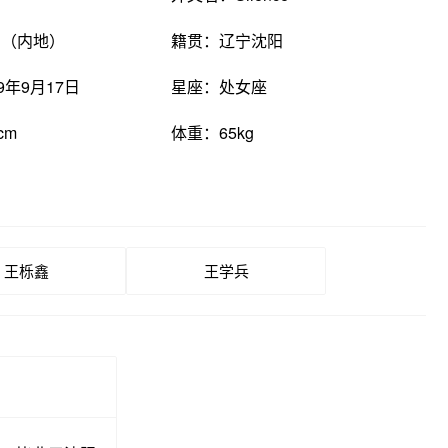
国（内地）
籍贯：辽宁沈阳
9年9月17日
星座：处女座
cm
体重：65kg
王栎鑫
王学兵