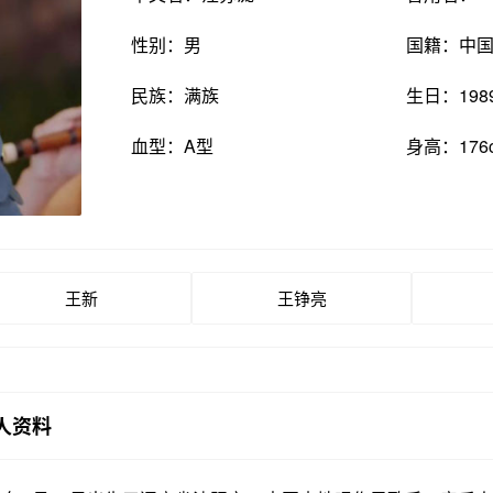
性别：男
国籍：中
民族：满族
生日：198
血型：A型
身高：176
王新
王铮亮
人资料