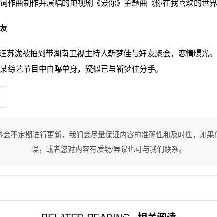
词作曲制作并演唱的电视剧《爱你》主题曲《你在我喜欢的世界
友
月，汪苏泷被拍到带湖南卫视主持人靳梦佳与好友聚会，恋情曝光。20
某综艺节目中自曝单身，疑似已与靳梦佳分手。
料会不定期进行更新，我们会尽量保证内容的准确性和及时性。如果
误，或者您对内容有质疑/异议也可与我们联系。
RELATED READING
相关阅读