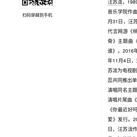
汪苏泷
，19
音乐学院作曲
扫码穿越到手机
月31日，汪
代言网游《桃
骨》主题曲《
谁》。201
年11月4日
苏泷为电视剧
蕊共同推出单
演唱同名主题
演唱片尾曲《
《你最近好吗
爱》发行。2
日，汪苏泷作