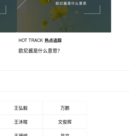
HOT TRACK
热点追踪
欧尼酱是什么意思？
王弘毅
万鹏
王沐暄
文俊辉
王德顺
吴京