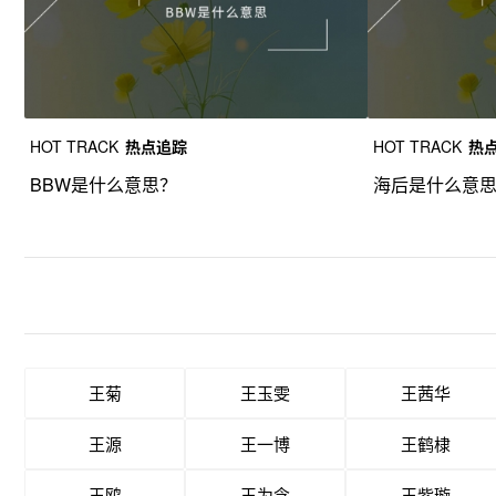
HOT TRACK
热点追踪
HOT TRACK
热
BBW是什么意思？
海后是什么意
王菊
王玉雯
王茜华
王源
王一博
王鹤棣
王鸥
王为念
王紫璇