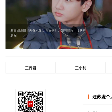
封面图源自《青春环游记 第三季》，如有冒犯，可联系
删除
王传君
王小利
汪苏泷个