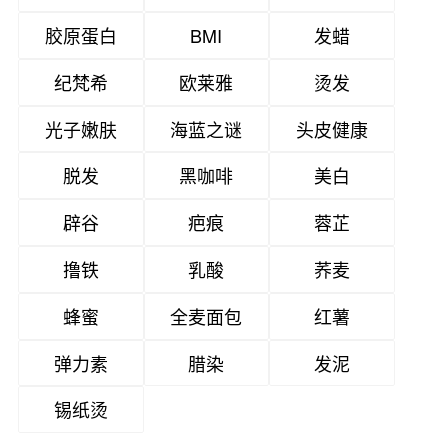
胶原蛋白
BMI
发蜡
纪梵希
欧莱雅
烫发
光子嫩肤
海蓝之谜
头皮健康
脱发
黑咖啡
美白
辟谷
疤痕
蓉芷
撸铁
乳酸
荞麦
蜂蜜
全麦面包
红薯
弹力素
腊染
发泥
锡纸烫