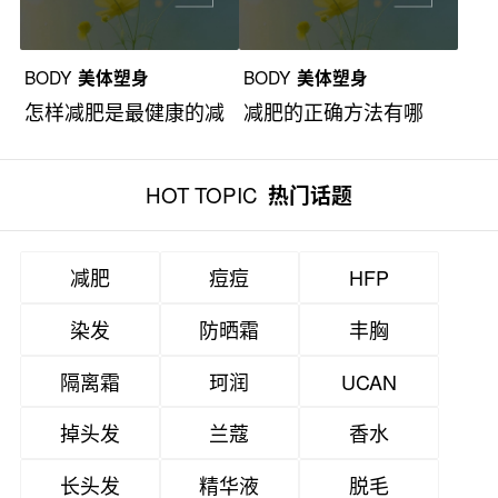
BODY
美体塑身
BODY
美体塑身
怎样减肥是最健康的减
减肥的正确方法有哪
肥？
些？
HOT TOPIC
热门话题
减肥
痘痘
HFP
染发
防晒霜
丰胸
隔离霜
珂润
UCAN
掉头发
兰蔻
香水
长头发
精华液
脱毛