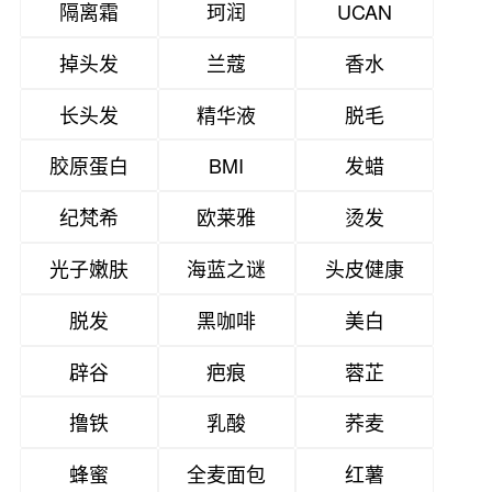
隔离霜
珂润
UCAN
掉头发
兰蔻
香水
长头发
精华液
脱毛
胶原蛋白
BMI
发蜡
纪梵希
欧莱雅
烫发
光子嫩肤
海蓝之谜
头皮健康
脱发
黑咖啡
美白
辟谷
疤痕
蓉芷
撸铁
乳酸
荞麦
蜂蜜
全麦面包
红薯