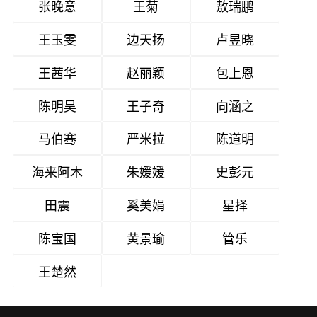
张晚意
王菊
敖瑞鹏
王玉雯
边天扬
卢昱晓
王茜华
赵丽颖
包上恩
陈明昊
王子奇
向涵之
马伯骞
严米拉
陈道明
海来阿木
朱媛媛
史彭元
田震
奚美娟
星择
陈宝国
黄景瑜
管乐
王楚然