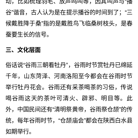
动，比如梳理羽毛、放声鸣叫等，因其叫声与“播
谷”谐音，古人认为是在提示播谷的时间到了；“三
候戴胜降于桑”指的是戴胜鸟飞临桑树枝头，是春
蚕要生长的信号。
三、文化层面
俗话说“谷雨三朝看牡丹”，谷雨时节赏牡丹已绵延
千年，山东菏泽、河南洛阳至今都会在谷雨时节
举行牡丹花会。谷雨还有采茶喝茶的习俗，传说
喝谷雨这天的茶叶可清火、辟邪、明目等。此
外，中国民间还有“清明祭黄帝，谷雨祭仓颉”的传
统，每年谷雨时节，“仓颉庙会”都会在陕西白水县
如期举行。