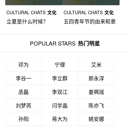
CULTURAL CHATS
文化
CULTURAL CHATS
文化
立夏是什么时候？
五四青年节的由来和意
漫谈
漫谈
义
POPULAR STARS
热门明星
邓为
宁理
艾米
李谷一
李立群
郎永淳
丞磊
李双江
姜珮瑶
刘梦芮
闫学晶
陈亦飞
孙阳
蒋大为
姚安娜