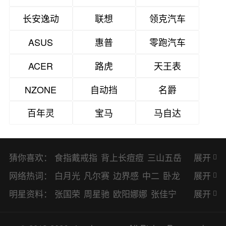
长安逸动
联想
领克汽车
ASUS
惠普
零跑汽车
ACER
路虎
天王表
NZONE
自动挡
名爵
百年灵
宝马
马自达
猜你喜欢：
食指戴戒指
背上长痘痘
三山五岳
展开
避暑胜地
网络热词：
白月光
凡尔赛
边界感
中二
卧龙
展开
凤雏
二次元
KPI
EMO
CP
BUG
明星资料：
张国荣
周星驰
欧阳娜娜
张佳宁
展开
8023
CRUSH
PTSD
普信男
多巴
赵丽颖
杨幂
杨紫
辛芷蕾
王丽坤