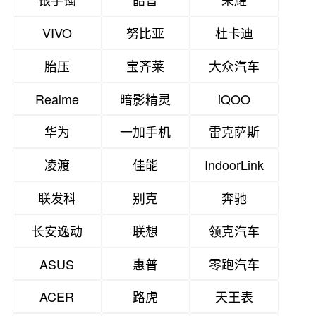
VIVO
努比亚
杜卡迪
胎压
宝齐莱
大众汽车
Realme
暗影精灵
iQOO
华为
一加手机
雷克萨斯
凌渡
佳能
IndoorLink
联发科
别克
奔驰
长安逸动
联想
领克汽车
ASUS
惠普
零跑汽车
ACER
路虎
天王表