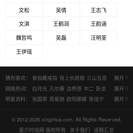
文松
吴倩
王志飞
文淇
王鹤润
王韵涵
魏哲鸣
吴磊
汪明荃
王伊瑶
猜你喜欢：
食指戴戒指
背上长痘痘
三山五岳
展开
避暑胜地
网络热词：
白月光
凡尔赛
边界感
中二
卧龙
展开
凤雏
二次元
KPI
EMO
CP
BUG
明星资料：
张国荣
周星驰
欧阳娜娜
张佳宁
展开
8023
CRUSH
PTSD
普信男
多巴
赵丽颖
杨幂
杨紫
辛芷蕾
王丽坤
© 2012-2026 xingzhua.com. All Rights Reserved.
胺
SP
OC
HOLD
OEM
BP
猎奇
谭松韵
唐嫣
童瑶
宋茜
孙俪
倪
星爪时尚网
版权所有
关于我们
话题汇总
佛系
喜当爹
可盐可甜
对食
麻瓜
妮
林更新
刘亦菲
柳岩
李小冉