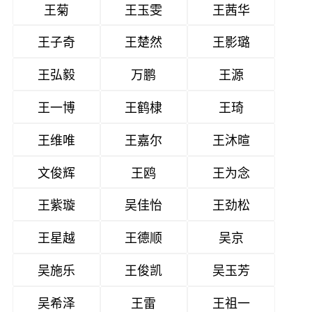
王菊
王玉雯
王茜华
王子奇
王楚然
王影璐
王弘毅
万鹏
王源
王一博
王鹤棣
王琦
王维唯
王嘉尔
王沐暄
文俊辉
王鸥
王为念
王紫璇
吴佳怡
王劲松
王星越
王德顺
吴京
吴施乐
王俊凯
吴玉芳
吴希泽
王雷
王祖一