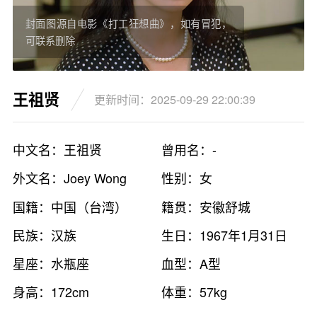
封面图源自电影《打工狂想曲》，如有冒犯，
可联系删除
王祖贤
更新时间：2025-09-29 22:00:39
中文名：王祖贤
曾用名：-
外文名：Joey Wong
性别：女
国籍：中国（台湾）
籍贯：安徽舒城
民族：汉族
生日：1967年1月31日
星座：水瓶座
血型：A型
身高：172cm
体重：57kg