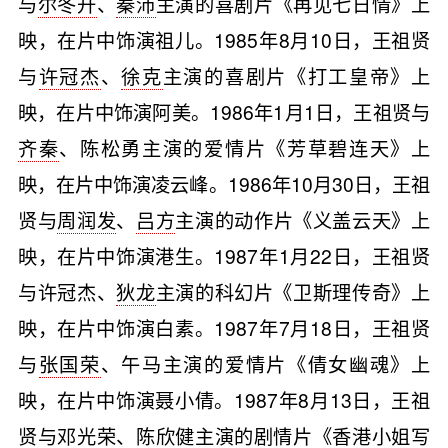
与
尔冬升
、
秦沛
主演的喜剧片《再见七日情》上
映，在片中饰演祖儿。1985年8月10日，王祖贤
与
许冠杰
、
徐克
主演的喜剧片《打工皇帝》上
映，在片中饰演阿美。1986年1月1日，王祖贤与
齐秦
、陈松勇主演的爱情片《芳草碧连天》上
映，在片中饰演凌云峰。1986年10月30日，王祖
贤与
周润发
、
吕方
主演的动作片《义盖云天》上
映，在片中饰演港生。1987年1月22日，王祖贤
与许冠杰、
狄龙
主演的科幻片《卫斯理传奇》上
映，在片中饰演白素。1987年7月18日，王祖贤
与
张国荣
、午马主演的爱情片《倩女幽魂》上
映，在片中饰演聂小倩。1987年8月13日，王祖
贤与
邓光荣
、陈欣健主演的剧情片《香港小姐写