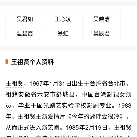
吴君如
王心凌
吴映洁
温碧霞
翁虹
吴辰君
王祖贤个人资料
王祖贤
，1967年1月31日出生于台湾省台北市，
祖籍安徽省六安市舒城县，中国台湾影视女演
员，毕业于国光剧艺实验学校影剧专业。1983
年，王祖贤主演爱情片《今年的湖畔会很冷》，
从而正式进入演艺圈。1985年2月19日，王祖贤