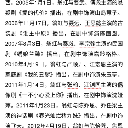
西。2005年1月1日，翁虹与
姜武
、傅彪主演的悬
疑剧《爱的代价》播出，在剧中饰演山岛慧子。
2006年11月17日，翁虹与
聂远
、
王思懿
主演的古
装剧《谁主中原》播出，在剧中饰演陈圆圆。
2007年8月3日，翁虹与
秦岚
、
李宗翰
主演的民国
剧《绣娘兰馨》播出，在剧中饰演嘉龄格格。
2010年4月19日，翁虹与严顺开、江宏恩主演的
家庭剧《我的丑爹》播出，在剧中饰演朱玉亭。
2011年1月14日，翁虹与
张翰
、
江铠同
主演的偶
像剧《一不小心爱上你》播出，在剧中饰演沈娅
萍。2011年1月23日，翁虹与
陈乔恩
、
乔任梁
主
演的神话剧《春光灿烂猪九妹》播出，在剧中饰
演飞天。2012年4月19日，翁虹与
陈怡蓉
、
焦恩