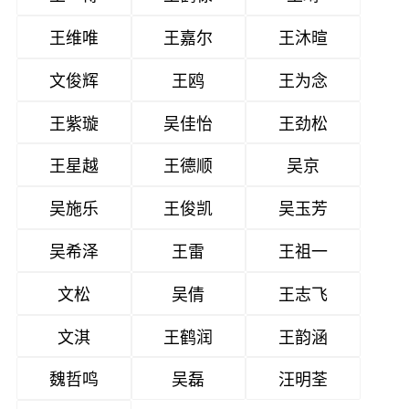
王维唯
王嘉尔
王沐暄
文俊辉
王鸥
王为念
王紫璇
吴佳怡
王劲松
王星越
王德顺
吴京
吴施乐
王俊凯
吴玉芳
吴希泽
王雷
王祖一
文松
吴倩
王志飞
文淇
王鹤润
王韵涵
魏哲鸣
吴磊
汪明荃