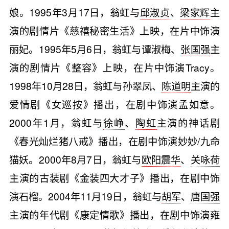
娘。1995年3月17日，翁虹与
邱淑贞
、
梁家辉
主
演的剧情片《慈禧秘密生活》上映，在片中饰演
丽妃。1995年5月6日，翁虹与谭淑梅、
张国强
主
演的剧情片《整容》上映，在片中饰演Tracy。
1998年10月28日，翁虹与孙翠凤、
陈道明
主演的
爱情剧《女巡按》播出，在剧中饰演孟如意。
2000年1月，翁虹与
徐峥
、
陶虹
主演的神话剧
《春光灿烂猪八戒》播出，在剧中饰演妙妙/九命
猫妖。2000年8月7日，翁虹与
欧阳震华
、
关咏荷
主演的古装剧《金装四大才子》播出，在剧中饰
演石榴。2004年11月19日，翁虹与
胡军
、
唐国强
主演的年代剧《康定情歌》播出，在剧中饰演雍