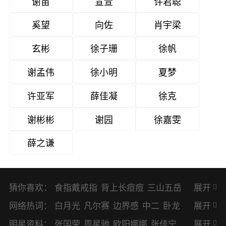
谢苗
宣萱
许君聪
奚望
向佐
肖宇梁
玄彬
徐子珊
徐帆
谢孟伟
徐小明
夏梦
许亚军
薛佳凝
徐克
谢彬彬
谢园
徐嘉雯
薛之谦
猜你喜欢：
食指戴戒指
背上长痘痘
三山五岳
展开
避暑胜地
网络热词：
白月光
凡尔赛
边界感
中二
卧龙
展开
凤雏
二次元
KPI
EMO
CP
BUG
明星资料：
张国荣
周星驰
欧阳娜娜
张佳宁
展开