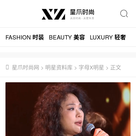
FASHION
BEAUTY
LUXURY
L
时装
美容
轻奢
星爪时尚网
>
明星资料库
>
字母X明星
> 正文