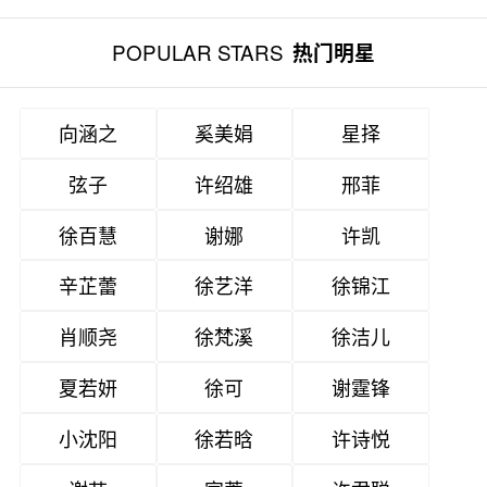
POPULAR STARS
热门明星
向涵之
奚美娟
星择
弦子
许绍雄
邢菲
徐百慧
谢娜
许凯
辛芷蕾
徐艺洋
徐锦江
肖顺尧
徐梵溪
徐洁儿
夏若妍
徐可
谢霆锋
小沈阳
徐若晗
许诗悦