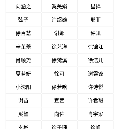
向涵之
奚美娟
星择
弦子
许绍雄
邢菲
徐百慧
谢娜
许凯
辛芷蕾
徐艺洋
徐锦江
肖顺尧
徐梵溪
徐洁儿
夏若妍
徐可
谢霆锋
小沈阳
徐若晗
许诗悦
谢苗
宣萱
许君聪
奚望
向佐
肖宇梁
玄彬
徐子珊
徐帆