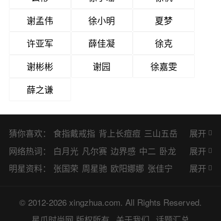
谢孟伟
徐小明
夏梦
许亚军
薛佳凝
徐克
谢彬彬
谢园
徐嘉雯
薛之谦
猜你喜欢：
食指戴戒指
背上长痘痘
三山五岳
展开
避暑胜地
网络热词：
白月光
凡尔赛
边界感
中二
卧龙
展开
凤雏
二次元
KPI
EMO
CP
BUG
明星资料：
张国荣
周星驰
欧阳娜娜
张佳宁
展开
8023
CRUSH
PTSD
普信男
多巴
赵丽颖
杨幂
杨紫
辛芷蕾
王丽坤
© 2012-2026 xingzhua.com. All Rights Reserved.
胺
SP
OC
HOLD
OEM
BP
猎奇
谭松韵
唐嫣
童瑶
宋茜
孙俪
倪
星爪时尚网
版权所有
关于我们
话题汇总
佛系
喜当爹
可盐可甜
对食
麻瓜
妮
林更新
刘亦菲
柳岩
李小冉