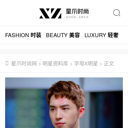
FASHION
BEAUTY
LUXURY
L
时装
美容
轻奢
星爪时尚网
>
明星资料库
>
字母X明星
> 正文