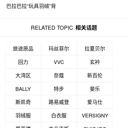
巴拉巴拉“玩具羽绒”背
后的品牌新视野
RELATED TOPIC
相关话题
旅途原品
玛丝菲尔
拉夏贝尔
回力
VVC
玄衿
大湾区
奈蔻
新百伦
BALLY
特步
斐乐
斯凯奇
路易威登
爱马仕
羽绒服
白衣服
VERSIGNY