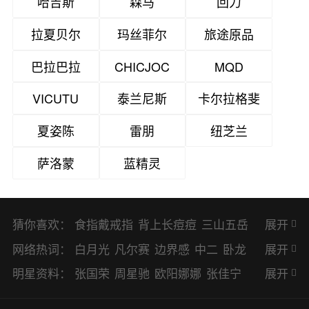
哈吉斯
森马
回力
拉夏贝尔
玛丝菲尔
旅途原品
巴拉巴拉
CHICJOC
MQD
VICUTU
泰兰尼斯
卡尔拉格斐
夏姿陈
雷朋
纽芝兰
萨洛蒙
蓝精灵
猜你喜欢：
食指戴戒指
背上长痘痘
三山五岳
展开
避暑胜地
网络热词：
白月光
凡尔赛
边界感
中二
卧龙
展开
凤雏
二次元
KPI
EMO
CP
BUG
明星资料：
张国荣
周星驰
欧阳娜娜
张佳宁
展开
8023
CRUSH
PTSD
普信男
多巴
赵丽颖
杨幂
杨紫
辛芷蕾
王丽坤