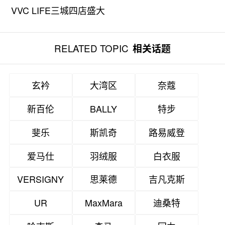
VVC LIFE三城四店盛大
启幕
RELATED TOPIC
相关话题
玄衿
大湾区
奈蔻
新百伦
BALLY
特步
斐乐
斯凯奇
路易威登
爱马仕
羽绒服
白衣服
VERSIGNY
思莱德
吉凡克斯
UR
MaxMara
迪桑特