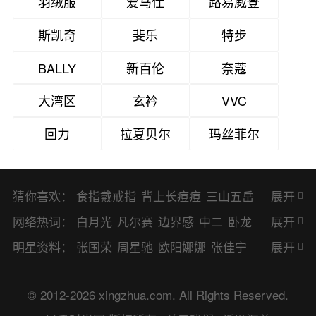
羽绒服
爱马仕
路易威登
斯凯奇
斐乐
特步
BALLY
新百伦
奈蔻
大湾区
玄衿
VVC
回力
拉夏贝尔
玛丝菲尔
猜你喜欢：
食指戴戒指
背上长痘痘
三山五岳
展开
避暑胜地
网络热词：
白月光
凡尔赛
边界感
中二
卧龙
展开
凤雏
二次元
KPI
EMO
CP
BUG
明星资料：
张国荣
周星驰
欧阳娜娜
张佳宁
展开
8023
CRUSH
PTSD
普信男
多巴
赵丽颖
杨幂
杨紫
辛芷蕾
王丽坤
© 2012-2026 xingzhua.com. All Rights Reserved.
胺
SP
OC
HOLD
OEM
BP
猎奇
谭松韵
唐嫣
童瑶
宋茜
孙俪
倪