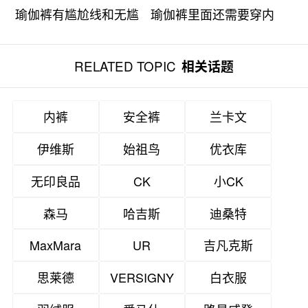
瑜伽裤有尴尬线和无尴
瑜伽裤里面还需要穿内
尬线的区别
裤吗？
RELATED TOPIC
相关话题
内裤
安全裤
兰卡文
伊维斯
始祖鸟
优衣库
无印良品
CK
小CK
森马
哈吉斯
迪桑特
MaxMara
UR
吉凡克斯
思莱德
VERSIGNY
白衣服