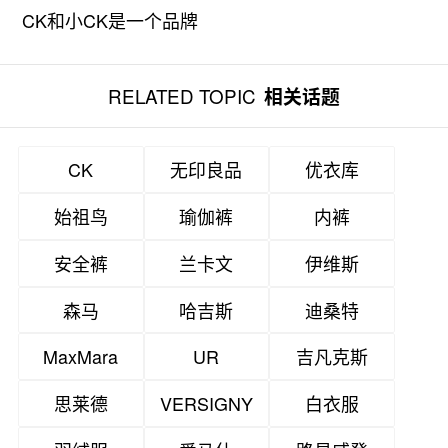
CK和小CK是一个品牌
吗？
RELATED TOPIC
相关话题
CK
无印良品
优衣库
始祖鸟
瑜伽裤
内裤
安全裤
兰卡文
伊维斯
森马
哈吉斯
迪桑特
MaxMara
UR
吉凡克斯
思莱德
VERSIGNY
白衣服