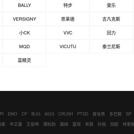
BALLY
特步
斐乐
VERSIGNY
思莱德
吉凡克斯
小CK
VVC
回力
MQD
VICUTU
泰兰尼斯
蓝精灵
PI
EMO
CP
BUG
8023
CRUSH
PTSD
普信男
多巴胺
SP
BD
LOW
BRO
ED
KOL
WINK
绿茶女
CPDD
YYDS
FLAG
杨紫
辛芷蕾
王丽坤
谭松韵
唐嫣
童瑶
宋茜
孙俪
倪妮
林更
杀鸡
419
私生饭
老六
9527
跑马
王凯
张艺兴
雷佳音
岳云鹏
张天爱
杨洋
吴磊
迪丽热巴
李一