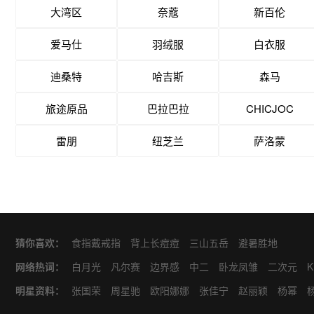
大湾区
奈蔻
新百伦
爱马仕
羽绒服
白衣服
迪桑特
哈吉斯
森马
旅途原品
巴拉巴拉
CHICJOC
雷朋
纽芝兰
萨洛蒙
猜你喜欢：
食指戴戒指
背上长痘痘
三山五岳
避暑胜地
网络热词：
白月光
凡尔赛
边界感
中二
卧龙凤雏
二次元
K
甜
对食
麻瓜
四爱
MEAN
CARE
VS
CPU
C
明星资料：
张国荣
周星驰
欧阳娜娜
张佳宁
赵丽颖
杨幂
美
毒奶
毒唯
小赤佬
PB
PUA
NPC
哒咩
马
黄晓明
古力娜扎
董成鹏
陈晓
江疏影
关晓彤