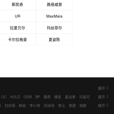
斯凯奇
路易威登
UR
MaxMara
拉夏贝尔
玛丝菲尔
卡尔拉格斐
夏姿陈
展开
OC
HOLD
OEM
BP
猎奇
佛系
喜当爹
可盐可
展开
掮客
K9
抓马
IP
梦女
BINGO
奥利给
ML
耽
新
刘亦菲
柳岩
李小冉
刘诗诗
李沁
景甜
胡歌
展开
桐
林允
金晨
宋轶
张若昀
成毅
刘学义
张予曦