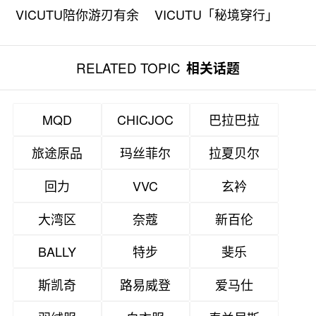
VICUTU陪你游刃有余
VICUTU「秘境穿行」
去旅型
系列
RELATED TOPIC
相关话题
MQD
CHICJOC
巴拉巴拉
旅途原品
玛丝菲尔
拉夏贝尔
回力
VVC
玄衿
大湾区
奈蔻
新百伦
BALLY
特步
斐乐
斯凯奇
路易威登
爱马仕