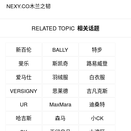
NEXY.CO木兰之韧
·7.18品牌盛典
RELATED TOPIC
相关话题
新百伦
BALLY
特步
斐乐
斯凯奇
路易威登
爱马仕
羽绒服
白衣服
VERSIGNY
思莱德
吉凡克斯
UR
MaxMara
迪桑特
哈吉斯
森马
小CK