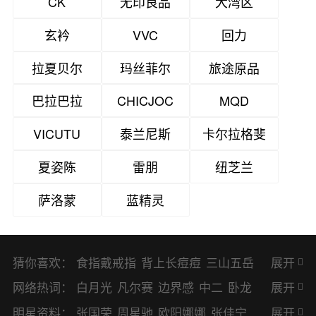
CK
无印良品
大湾区
玄衿
VVC
回力
拉夏贝尔
玛丝菲尔
旅途原品
巴拉巴拉
CHICJOC
MQD
VICUTU
泰兰尼斯
卡尔拉格斐
夏姿陈
雷朋
纽芝兰
萨洛蒙
蓝精灵
猜你喜欢：
食指戴戒指
背上长痘痘
三山五岳
展开
避暑胜地
网络热词：
白月光
凡尔赛
边界感
中二
卧龙
展开
凤雏
二次元
KPI
EMO
CP
BUG
明星资料：
张国荣
周星驰
欧阳娜娜
张佳宁
展开