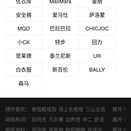
优衣库
MaxMara
雷朋
安全裤
爱马仕
萨洛蒙
MQD
巴拉巴拉
CHICJOC
小CK
特步
回力
思莱德
泰兰尼斯
UR
白衣服
新百伦
BALLY
森马
猜你喜欢：
食指戴戒指
背上长痘痘
三山五岳
展开
避暑胜地
网络热词：
白月光
凡尔赛
边界感
中二
卧龙
展开
凤雏
二次元
KPI
EMO
CP
BUG
明星资料：
张国荣
周星驰
欧阳娜娜
张佳宁
展开