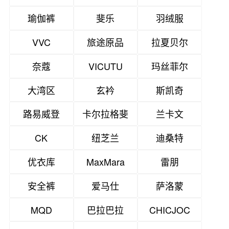
瑜伽裤
斐乐
羽绒服
VVC
旅途原品
拉夏贝尔
奈蔻
VICUTU
玛丝菲尔
大湾区
玄衿
斯凯奇
路易威登
卡尔拉格斐
兰卡文
CK
纽芝兰
迪桑特
优衣库
MaxMara
雷朋
安全裤
爱马仕
萨洛蒙
MQD
巴拉巴拉
CHICJOC