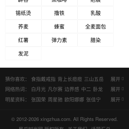
锡纸烫
撸铁
乳酸
荞麦
蜂蜜
全麦面包
红薯
弹力素
腊染
发泥
猜你喜欢：
食指戴戒指
背上长痘痘
三山五岳
展开
避暑胜地
网络热词：
白月光
凡尔赛
边界感
中二
卧龙
展开
凤雏
二次元
KPI
EMO
CP
BUG
明星资料：
张国荣
周星驰
欧阳娜娜
张佳宁
展开
8023
CRUSH
PTSD
普信男
多巴
赵丽颖
杨幂
杨紫
辛芷蕾
王丽坤
© 2012-2026 xingzhua.com. All Rights Reserved.
胺
SP
OC
HOLD
OEM
BP
猎奇
谭松韵
唐嫣
童瑶
宋茜
孙俪
倪
星爪时尚网
版权所有
关于我们
话题汇总