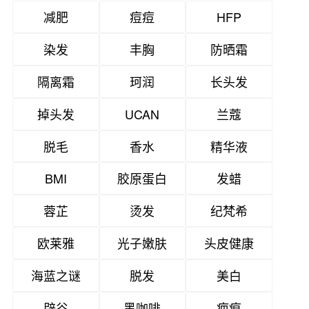
减肥
痘痘
HFP
染发
丰胸
防晒霜
隔离霜
珂润
长头发
掉头发
UCAN
兰蔻
脱毛
香水
精华液
BMI
胶原蛋白
发蜡
蓉芷
烫发
纪梵希
欧莱雅
光子嫩肤
头皮健康
海蓝之谜
脱发
美白
辟谷
黑咖啡
疤痕