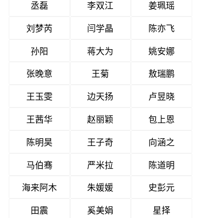
丞磊
李双江
姜珮瑶
刘梦芮
闫学晶
陈亦飞
孙阳
蒋大为
姚安娜
张晚意
王菊
敖瑞鹏
王玉雯
边天扬
卢昱晓
王茜华
赵丽颖
包上恩
陈明昊
王子奇
向涵之
马伯骞
严米拉
陈道明
海来阿木
朱媛媛
史彭元
田震
奚美娟
星择