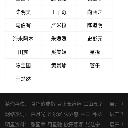
陈明昊
王子奇
向涵之
马伯骞
严米拉
陈道明
海来阿木
朱媛媛
史彭元
田震
奚美娟
星择
陈宝国
黄景瑜
管乐
王楚然
猜你喜欢：
食指戴戒指
背上长痘痘
三山五岳
展开
避暑胜地
网络热词：
白月光
凡尔赛
边界感
中二
卧龙
展开
凤雏
二次元
KPI
EMO
CP
BUG
明星资料：
张国荣
周星驰
欧阳娜娜
张佳宁
展开