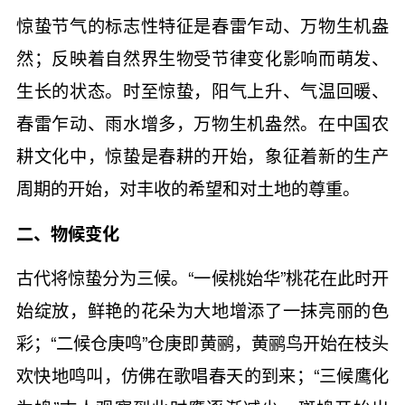
惊蛰节气的标志性特征是春雷乍动、万物生机盎
然；反映着自然界生物受节律变化影响而萌发、
生长的状态。时至惊蛰，阳气上升、气温回暖、
春雷乍动、雨水增多，万物生机盎然。在中国农
耕文化中，惊蛰是春耕的开始，象征着新的生产
周期的开始，对丰收的希望和对土地的尊重。
二、物候变化
古代将惊蛰分为三候。“一候桃始华”桃花在此时开
始绽放，鲜艳的花朵为大地增添了一抹亮丽的色
彩；“二候仓庚鸣”仓庚即黄鹂，黄鹂鸟开始在枝头
欢快地鸣叫，仿佛在歌唱春天的到来；“三候鹰化