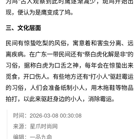
为鸠”古人观察到此时鹰逐渐减少，斑鸠开始出
现，便认为是鹰变成了鸠。
三、文化层面
民间有惊蛰吃梨的风俗，寓意着和害虫分离、远
离疾病。在广东一带民间还有“祭白虎化解是非”的
习俗，据称白虎为口舌之神，每年会在惊蛰出来
觅食，开口伤人。有些地方还有“打小人”驱赶霉运
的习俗，人们会准备纸制小人，用木拖鞋等物品
拍打，以此来驱赶身边的小人，消除霉运。
时间：2026-03-08 00:30:08
来源：
星爪时尚网
编辑：一品九命