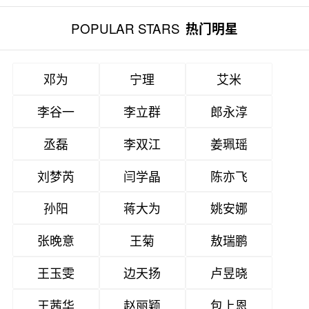
POPULAR STARS
热门明星
邓为
宁理
艾米
李谷一
李立群
郎永淳
丞磊
李双江
姜珮瑶
刘梦芮
闫学晶
陈亦飞
孙阳
蒋大为
姚安娜
张晚意
王菊
敖瑞鹏
王玉雯
边天扬
卢昱晓
王茜华
赵丽颖
包上恩